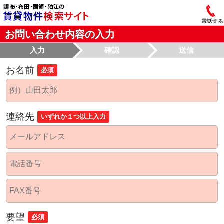
電話する
お問い合わせ内容の入力
入力
確認
送信
お名前
必須
連絡先
いずれか１つ以上入力
要望
必須