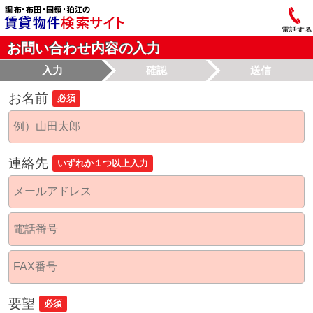
電話する
お問い合わせ内容の入力
入力
確認
送信
お名前
必須
連絡先
いずれか１つ以上入力
要望
必須