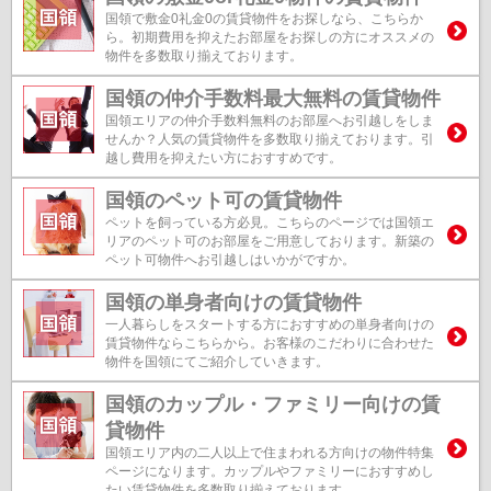
国領で敷金0礼金0の賃貸物件をお探しなら、こちらか
ら。初期費用を抑えたお部屋をお探しの方にオススメの
物件を多数取り揃えております。
国領の仲介手数料最大無料の賃貸物件
国領エリアの仲介手数料無料のお部屋へお引越しをしま
せんか？人気の賃貸物件を多数取り揃えております。引
越し費用を抑えたい方におすすめです。
国領のペット可の賃貸物件
ペットを飼っている方必見。こちらのページでは国領エ
リアのペット可のお部屋をご用意しております。新築の
ペット可物件へお引越しはいかがですか。
国領の単身者向けの賃貸物件
一人暮らしをスタートする方におすすめの単身者向けの
賃貸物件ならこちらから。お客様のこだわりに合わせた
物件を国領にてご紹介していきます。
国領のカップル・ファミリー向けの賃
貸物件
国領エリア内の二人以上で住まわれる方向けの物件特集
ページになります。カップルやファミリーにおすすめし
たい賃貸物件を多数取り揃えております。