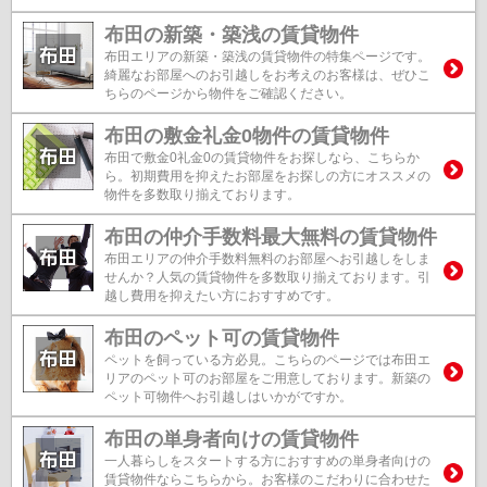
布田の新築・築浅の賃貸物件
布田エリアの新築・築浅の賃貸物件の特集ページです。
綺麗なお部屋へのお引越しをお考えのお客様は、ぜひこ
ちらのページから物件をご確認ください。
布田の敷金礼金0物件の賃貸物件
布田で敷金0礼金0の賃貸物件をお探しなら、こちらか
ら。初期費用を抑えたお部屋をお探しの方にオススメの
物件を多数取り揃えております。
布田の仲介手数料最大無料の賃貸物件
布田エリアの仲介手数料無料のお部屋へお引越しをしま
せんか？人気の賃貸物件を多数取り揃えております。引
越し費用を抑えたい方におすすめです。
布田のペット可の賃貸物件
ペットを飼っている方必見。こちらのページでは布田エ
リアのペット可のお部屋をご用意しております。新築の
ペット可物件へお引越しはいかがですか。
布田の単身者向けの賃貸物件
一人暮らしをスタートする方におすすめの単身者向けの
賃貸物件ならこちらから。お客様のこだわりに合わせた