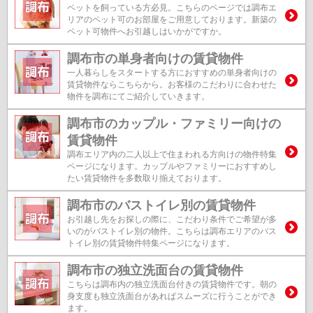
ペットを飼っている方必見。こちらのページでは調布エ
リアのペット可のお部屋をご用意しております。新築の
ペット可物件へお引越しはいかがですか。
調布市の単身者向けの賃貸物件
一人暮らしをスタートする方におすすめの単身者向けの
賃貸物件ならこちらから。お客様のこだわりに合わせた
物件を調布にてご紹介していきます。
調布市のカップル・ファミリー向けの
賃貸物件
調布エリア内の二人以上で住まわれる方向けの物件特集
ページになります。カップルやファミリーにおすすめし
たい賃貸物件を多数取り揃えております。
調布市のバストイレ別の賃貸物件
お引越し先をお探しの際に、こだわり条件でご希望が多
いのがバストイレ別の物件。こちらは調布エリアのバス
トイレ別の賃貸物件特集ページになります。
調布市の独立洗面台の賃貸物件
こちらは調布内の独立洗面台付きの賃貸物件です。朝の
身支度も独立洗面台があればスムーズに行うことができ
ます。