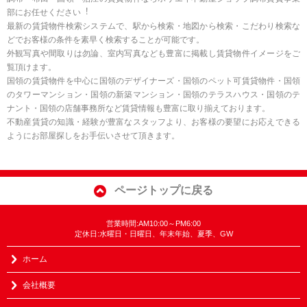
部にお任せください︕
最新の賃貸物件検索システムで、駅から検索・地図から検索・こだわり検索な
どでお客様の条件を素早く検索することが可能です。
外観写真や間取りは勿論、室内写真なども豊富に掲載し賃貸物件イメージをご
覧頂けます。
国領の賃貸物件を中心に国領のデザイナーズ・国領のペット可賃貸物件・国領
のタワーマンション・国領の新築マンション・国領のテラスハウス・国領のテ
ナント・国領の店舗事務所など賃貸情報も豊富に取り揃えております。
不動産賃貸の知識・経験が豊富なスタッフより、お客様の要望にお応えできる
ようにお部屋探しをお手伝いさせて頂きます。
ページトップに戻る
営業時間:AM10:00～PM6:00
定休日:水曜日・日曜日、年末年始、夏季、GW
ホーム
会社概要