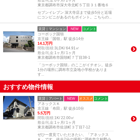
敷金/礼金:
0ヶ月/ 2ヶ月
東京都調布市深大寺北町５丁目３１番地６
セブンイレブン 深大寺店まで徒歩5分と近場
にコンビニがあるのもポイント。こちらの...
賃貸｜マンション
NEW
コメント
コーボック国領
京王線「国領」駅 徒歩14分
14.1万円
間取/面積:
3LDK/ 64.91㎡
敷金/礼金:
1ヶ月/ 1ヶ月
東京都調布市国領町７丁目38-1
「コーボック国領」のここがイチオシ。徒歩
1分の場所に調布市立染地小学校がありま
す...
おすすめ物件情報
賃貸｜アパート
NEW
オススメ
コメント
アネックスＫ
京王線「布田」駅 徒歩10分
5.5万円
間取/面積:
1K/ 22.00㎡
敷金/礼金:
1ヶ月/ 1ヶ月
東京都調布市佐須町３丁目7-12
ぜひ一度見ていただきたい、「アネックス
Ｋ」です。徒歩7分の場所に調布市立柏野小