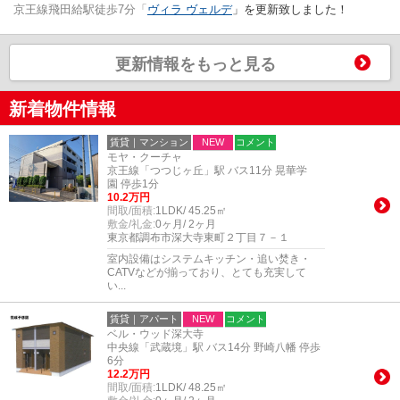
京王線飛田給駅徒歩7分「
ヴィラ ヴェルデ
」を更新致しました！
更新情報をもっと見る
新着物件情報
賃貸｜マンション
NEW
コメント
モヤ・クーチャ
京王線「つつじヶ丘」駅 バス11分 晃華学
園 停歩1分
10.2万円
間取/面積:
1LDK/ 45.25㎡
敷金/礼金:
0ヶ月/ 2ヶ月
東京都調布市深大寺東町２丁目７－１
室内設備はシステムキッチン・追い焚き・
CATVなどが揃っており、とても充実して
い...
賃貸｜アパート
NEW
コメント
ベル・ウッド深大寺
中央線「武蔵境」駅 バス14分 野崎八幡 停歩
6分
12.2万円
間取/面積:
1LDK/ 48.25㎡