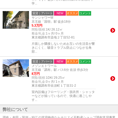
学...
賃貸｜アパート
NEW
オススメ
コメント
サンシャワーM
京王線「国領」駅 徒歩18分
5.3万円
間取/面積:
1K/ 26.12㎡
敷金/礼金:
1ヶ月/ 0ヶ月
東京都調布市染地２丁目52-81
片面しか隣接しないためお互いの生活音が響
きにくく、騒音トラブル防止につながる角
部...
賃貸｜アパート
NEW
オススメ
コメント
メゾンエトワール
京王線「調布」駅 バス6分 佐須 停歩3分
8万円
間取/面積:
1DK/ 29.25㎡
敷金/礼金:
0ヶ月/ 1ヶ月
東京都調布市佐須町１丁目31-2
室内設備はフローリング・脱衣所・シャッタ
ーなどが揃っているので、快適に過ごしや
す...
弊社について
調布・布田・国領・狛江の賃貸物件ならホリエイ不動産ショップ調布賃貸事業