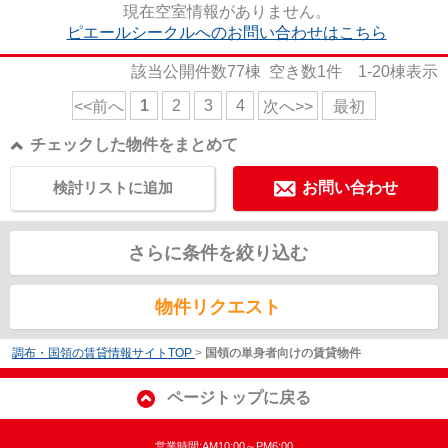
現在空室情報がありません。
ピエールシークルへのお問い合わせはこちら
該当公開件数
77
棟 空き数
1
件
1-20
棟表示
1
2
3
4
<<前へ
次へ>>
最初
チェックした物件をまとめて
検討リストに追加
お問い合わせ
さらに条件を絞り込む
物件リクエスト
調布・国領の賃貸情報サイトTOP
>
国領の単身者向けの賃貸物件
ページトップに戻る
営業時間:AM10:00～PM6:00