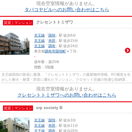
現在空室情報がありません。
タバコヤビルへのお問い合わせはこちら
クレセントトミザワ
賃貸｜マンション
京王線
「
国領
」駅 徒歩6分
京王線
「
布田
」駅 徒歩15分
京王線
「
調布
」駅 徒歩24分
東京都
調布市
国領町
４丁目
-
築年数：築25年
階数：5階建
京王線国領の新居に最適、『クレセントトミザワ』の最新物件情報。RC構造を生
かした耐火・耐震・防音に優れたマンション。クロゼット完備の快適な収納環境
が魅力のマンションとなって...
現在空室情報がありません。
クレセントトミザワへのお問い合わせはこちら
srp society B
賃貸｜マンション
京王線
「
国領
」駅 徒歩3分
京王線
「
布田
」駅 徒歩11分
京王線
「
調布
」駅 徒歩20分