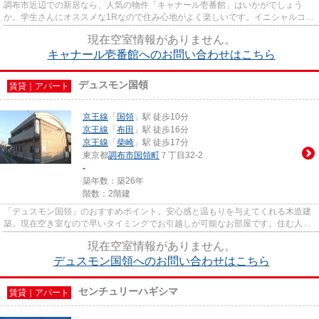
調布市近辺での新居なら、人気の物件「キャナール壱番館」はいかがでしょう
か。学生さんにオススメな1Rなので住み心地がよく楽しいです。イニシャルコス
トの軽減にもなる、礼金ゼロ円...
現在空室情報がありません。
キャナール壱番館へのお問い合わせはこちら
デュスモン国領
賃貸｜アパート
京王線
「
国領
」駅 徒歩10分
京王線
「
布田
」駅 徒歩16分
京王線
「
柴崎
」駅 徒歩17分
東京都
調布市
国領町
７丁目32-2
-
築年数：築26年
階数：2階建
「デュスモン国領」のおすすめポイント。安心感と温もりを与えてくれる木造建
築。現在空き室なので早いタイミングでお引越しが可能なお部屋です。住む人の
ことを考えた落ち着いた造り...
現在空室情報がありません。
デュスモン国領へのお問い合わせはこちら
センチュリーハギシマ
賃貸｜アパート