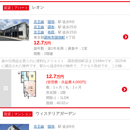
レオン
賃貸｜アパート
京王線
「
国領
」駅 徒歩9分
京王線
「
調布
」駅 徒歩25分
京王線
「
布田
」駅 徒歩15分
東京都
調布市
国領町
４丁目
12.7
万円
築年数：築1年未満 ｜募集中：
1室
階数：2階建
薬や日用品を買うのに便利なクリエイト 調布国領町店まで248mです。2025年
に建設された物件です。駅から徒歩9分の物件で、アクセス良好です。この物件
は月12.7万円と、グレードの高い...
12.7
万
円
(管理費・共益費 4,000円)
敷：1ヶ月｜礼：1ヶ月
所在階：1階
間取り：1LDK
面積：40.02㎡
ウィステリアガーデン
賃貸｜マンション
京王線
「
国領
」駅 徒歩6分