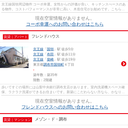
京王線国領周辺物件:コーポ幸運。女性からの評価が良い、キッチンスぺースのあ
る物件。コストパフォーマンスが非常に高い、木造住宅がお勧めです。こちらは
現在案内可能なお部屋ですの...
現在空室情報がありません。
コーポ幸運へのお問い合わせはこちら
フレンドハウス
賃貸｜アパート
京王線
「
国領
」駅 徒歩5分
京王線
「
布田
」駅 徒歩11分
京王線
「
柴崎
」駅 徒歩19分
東京都
調布市
国領町
４丁目
-
築年数：築35年
階数：2階建
歩いてすぐの場所には山梨中央銀行調布支店があります。室内洗濯機スペース確
保、ラクラク洗濯ができるお住まいです。新築にこだわらない方なら、かなりお
ススメのアパートです。2駅利...
現在空室情報がありません。
フレンドハウスへのお問い合わせはこちら
メゾン・ド・調布
賃貸｜マンション