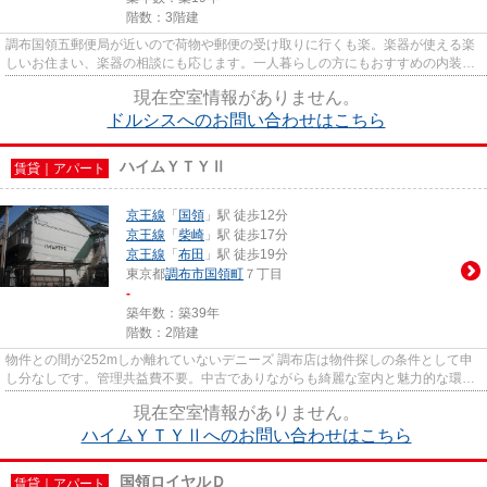
階数：3階建
調布国領五郵便局が近いので荷物や郵便の受け取りに行くも楽。楽器が使える楽
しいお住まい、楽器の相談にも応じます。一人暮らしの方にもおすすめの内装に
こだわったマンションタイプ...
現在空室情報がありません。
ドルシスへのお問い合わせはこちら
ハイムＹＴＹⅡ
賃貸｜アパート
京王線
「
国領
」駅 徒歩12分
京王線
「
柴崎
」駅 徒歩17分
京王線
「
布田
」駅 徒歩19分
東京都
調布市
国領町
７丁目
-
築年数：築39年
階数：2階建
物件との間が252mしか離れていないデニーズ 調布店は物件探しの条件として申
し分なしです。管理共益費不要。中古でありながらも綺麗な室内と魅力的な環境
のあるお部屋です。入居を急ぐ...
現在空室情報がありません。
ハイムＹＴＹⅡへのお問い合わせはこちら
国領ロイヤルＤ
賃貸｜アパート