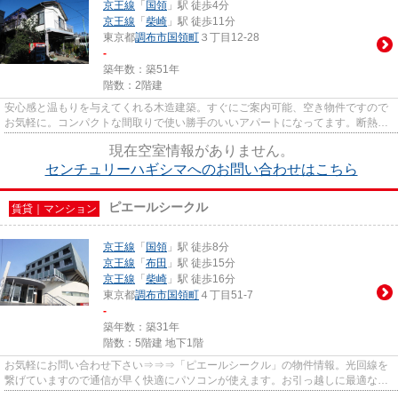
京王線
「
国領
」駅 徒歩4分
京王線
「
柴崎
」駅 徒歩11分
東京都
調布市
国領町
３丁目12-28
-
築年数：築51年
階数：2階建
安心感と温もりを与えてくれる木造建築。すぐにご案内可能、空き物件ですので
お気軽に。コンパクトな間取りで使い勝手のいいアパートになってます。断熱性
の高いフローリングの物件は...
現在空室情報がありません。
センチュリーハギシマへのお問い合わせはこちら
ピエールシークル
賃貸｜マンション
京王線
「
国領
」駅 徒歩8分
京王線
「
布田
」駅 徒歩15分
京王線
「
柴崎
」駅 徒歩16分
東京都
調布市
国領町
４丁目51-7
-
築年数：築31年
階数：5階建 地下1階
お気軽にお問い合わせ下さい⇒⇒⇒「ピエールシークル」の物件情報。光回線を
繋げていますので通信が早く快適にパソコンが使えます。お引っ越しに最適なタ
イミングを、お気軽にご相談くだ...