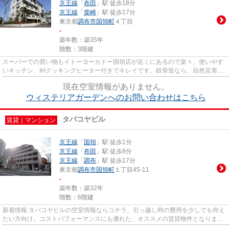
京王線
「
布田
」駅 徒歩18分
京王線
「
柴崎
」駅 徒歩17分
東京都
調布市
国領町
４丁目
-
築年数：築35年
階数：3階建
スーパーでの買い物もイトーヨーカドー国領店が近くにあるので楽々。使いやす
いキッチン、IHクッキングヒーター付きでキレイです。鉄骨造なら、自然災害時
に心強いです。礼金ゼロ円物...
現在空室情報がありません。
ウィステリアガーデンへのお問い合わせはこちら
タバコヤビル
賃貸｜マンション
京王線
「
国領
」駅 徒歩1分
京王線
「
布田
」駅 徒歩8分
京王線
「
調布
」駅 徒歩17分
東京都
調布市
国領町
１丁目45-11
-
築年数：築32年
階数：6階建
新着情報:タバコヤビルの空室情報ならコチラ。引っ越し時の費用を少しでも抑え
たい方向け。コストパフォーマンスにも優れた、オススメの賃貸物件となりま
す。共用設備も充実した、おス...