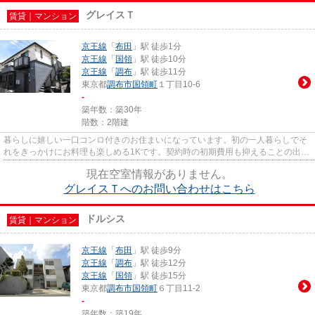
グレイスＴ
賃貸｜マンション
京王線
「
布田
」駅 徒歩1分
京王線
「
国領
」駅 徒歩10分
京王線
「
調布
」駅 徒歩11分
東京都
調布市
国領町
１丁目10-6
-
築年数：築30年
階数：2階建
暮らしに嬉しい一口コンロ付きのお住まいになっています。初の一人暮らしでそ
れをきっかけにお料理も楽しめる1Kです。契約時の初期費用も抑えることの出来
る、礼金ゼロ円のお部屋です...
現在空室情報がありません。
グレイスＴへのお問い合わせはこちら
ドルシス
賃貸｜マンション
京王線
「
布田
」駅 徒歩9分
京王線
「
調布
」駅 徒歩12分
京王線
「
国領
」駅 徒歩15分
東京都
調布市
国領町
６丁目11-2
-
築年数：築19年