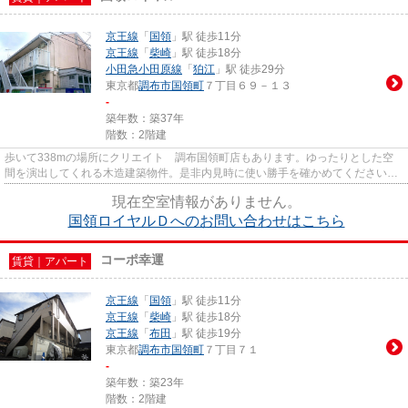
京王線
「
国領
」駅 徒歩11分
京王線
「
柴崎
」駅 徒歩18分
小田急小田原線
「
狛江
」駅 徒歩29分
東京都
調布市
国領町
７丁目６９－１３
-
築年数：築37年
階数：2階建
歩いて338mの場所にクリエイト 調布国領町店もあります。ゆったりとした空
間を演出してくれる木造建築物件。是非内見時に使い勝手を確かめてください。
高ニーズな条件であるエアコン...
現在空室情報がありません。
国領ロイヤルＤへのお問い合わせはこちら
コーポ幸運
賃貸｜アパート
京王線
「
国領
」駅 徒歩11分
京王線
「
柴崎
」駅 徒歩18分
京王線
「
布田
」駅 徒歩19分
東京都
調布市
国領町
７丁目７１
-
築年数：築23年
階数：2階建