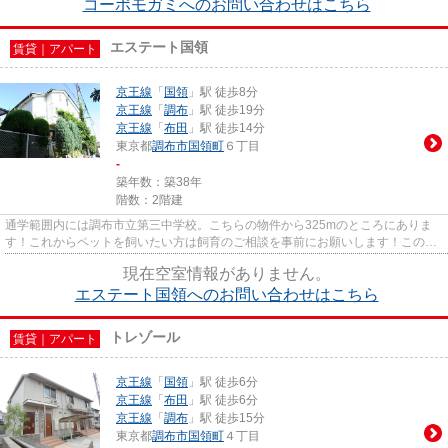
コーポモガミへのお問い合わせはこちら
エステート国領
賃貸｜アパート
京王線
「
国領
」駅 徒歩8分
京王線
「
調布
」駅 徒歩19分
京王線
「
布田
」駅 徒歩14分
東京都
調布市
国領町
６丁目
-
築年数：築38年
階数：2階建
通学範囲内には調布市立第三中学校。こちらの物件から325mのところにありま
す！これからペットを飼いたい方は飼育のご相談を事前にお願いします！この物
件は、お料理好きにはうれしい2...
現在空室情報がありません。
エステート国領へのお問い合わせはこちら
トレゾール
賃貸｜アパート
京王線
「
国領
」駅 徒歩6分
京王線
「
布田
」駅 徒歩6分
京王線
「
調布
」駅 徒歩15分
東京都
調布市
国領町
４丁目