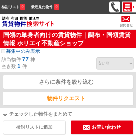
0
0
検討リスト
最近見た物件
お問合せ
国領の単身者向けの賃貸物件｜調布・国領賃貸
情報 ホリエイ不動産ショップ
募集中のみ表示
77
該当物件
棟
1
空き数
件
さらに条件を絞り込む
物件リクエスト
チェックした物件をまとめて
検討リストに追加
お問い合わせ