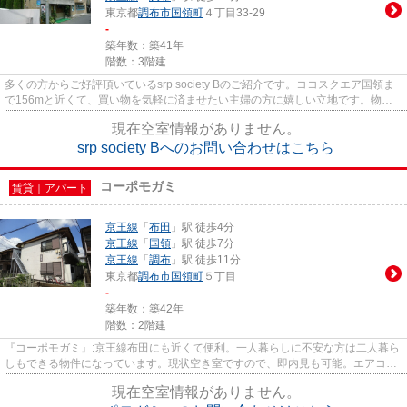
東京都
調布市
国領町
４丁目33-29
-
築年数：築41年
階数：3階建
多くの方からご好評頂いているsrp society Bのご紹介です。ココスクエア国領ま
で156mと近くて、買い物を気軽に済ませたい主婦の方に嬉しい立地です。物件
周辺には、徒歩3分圏内に駅な...
現在空室情報がありません。
srp society Bへのお問い合わせはこちら
コーポモガミ
賃貸｜アパート
京王線
「
布田
」駅 徒歩4分
京王線
「
国領
」駅 徒歩7分
京王線
「
調布
」駅 徒歩11分
東京都
調布市
国領町
５丁目
-
築年数：築42年
階数：2階建
『コーポモガミ』:京王線布田にも近くて便利。一人暮らしに不安な方は二人暮ら
しもできる物件になっています。現状空き室ですので、即内見も可能。エアコン
完備のアパートなので、初期...
現在空室情報がありません。