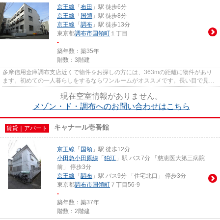
京王線
「
布田
」駅 徒歩6分
京王線
「
国領
」駅 徒歩8分
京王線
「
調布
」駅 徒歩13分
東京都
調布市
国領町
１丁目
-
築年数：築35年
階数：3階建
多摩信用金庫調布支店近くで物件をお探しの方には、363mの距離に物件があり
ます。初めての一人暮らしをするならワンルームがオススメです。長い目で見て
もメリットの大きい、管理費と...
現在空室情報がありません。
メゾン・ド・調布へのお問い合わせはこちら
キャナール壱番館
賃貸｜アパート
京王線
「
国領
」駅 徒歩12分
小田急小田原線
「
狛江
」駅 バス7分 「慈恵医大第三病院
前」 停歩3分
京王線
「
調布
」駅 バス9分 「住宅北口」 停歩3分
東京都
調布市
国領町
７丁目56-9
-
築年数：築37年
階数：2階建