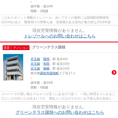
-
築年数：築10年
階数：2階建
こだわりポイント満載のトレゾール。歩いてすぐの場所には国領駅前郵便局
(231m)があり、郵便局での用事も楽。清潔感のある室内が魅力的な2016年築の
物件となっており、一押しです。新...
現在空室情報がありません。
トレゾールへのお問い合わせはこちら
グリーンテラス国領
賃貸｜マンション
京王線
「
国領
」駅 徒歩4分
京王線
「
布田
」駅 徒歩10分
京王線
「
柴崎
」駅 徒歩10分
東京都
調布市
国領町
２丁目17-1
-
築年数：築24年
階数：4階建
スーパーでの買い物もマルエツが近くにあるので楽々。一気に料理をつくれる二
口コンロの付いたお住まいです。電気コンロなので小さいお子様も安心安全に暮
らせます。お引っ越しの日や...
現在空室情報がありません。
グリーンテラス国領へのお問い合わせはこちら