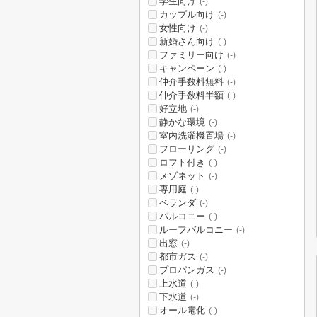
学生向け
(-)
カップル向け
(-)
女性向け
(-)
新婚さん向け
(-)
ファミリー向け
(-)
キャンペーン
(-)
仲介手数料無料
(-)
仲介手数料半額
(-)
好立地
(-)
静かな環境
(-)
室内洗濯機置場
(-)
フローリング
(-)
ロフト付き
(-)
メゾネット
(-)
専用庭
(-)
ベランダ
(-)
バルコニー
(-)
ルーフバルコニー
(-)
出窓
(-)
都市ガス
(-)
プロパンガス
(-)
上水道
(-)
下水道
(-)
オール電化
(-)