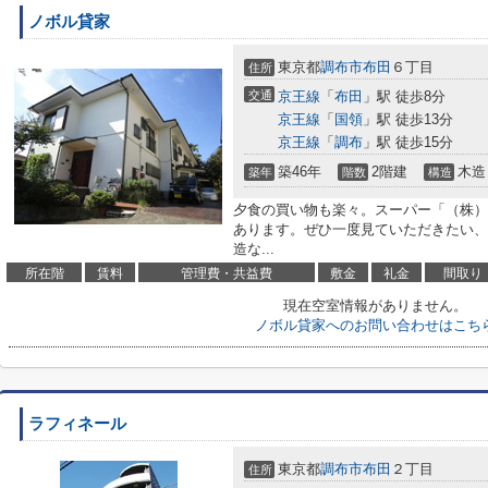
ノボル貸家
東京都
調布市
布田
６丁目
住所
交通
京王線
「
布田
」駅 徒歩8分
京王線
「
国領
」駅 徒歩13分
京王線
「
調布
」駅 徒歩15分
築46年
2階建
木造
築年
階数
構造
夕食の買い物も楽々。スーパー「（株）い
あります。ぜひ一度見ていただきたい、
造な...
所在階
賃料
管理費・共益費
敷金
礼金
間取り
現在空室情報がありません。
ノボル貸家へのお問い合わせはこち
ラフィネール
東京都
調布市
布田
２丁目
住所