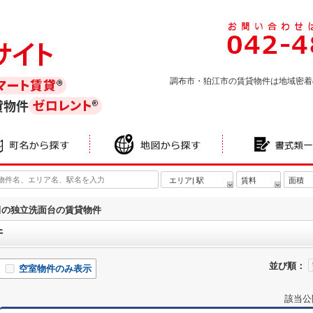
調布市・狛江市の賃貸物件は地域密着
貸物件
エリア| 駅
賃料
面積
田の独立洗面台の賃貸物件
件
並び順：
空室物件のみ表示
該当公