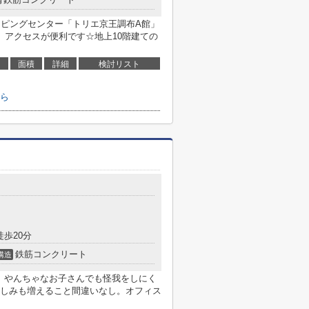
ョッピングセンター「トリエ京王調布A館」
、アクセスが便利です☆地上10階建ての
面積
詳細
検討リスト
ら
徒歩20分
鉄筋コンクリート
構造
す。やんちゃなお子さんでも怪我をしにく
しみも増えること間違いなし。オフィス