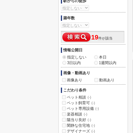
駅からの徒歩
築年数
19
件が該当
情報公開日
指定しない
本日
3日以内
1週間以内
画像・動画あり
画像あり
動画あり
こだわり条件
ペット相談
(-)
ペット飼育可
(-)
ペット専用設備
(-)
楽器相談
(-)
陽当り良好
(-)
閑静な住宅地
(-)
デザイナーズ
(-)