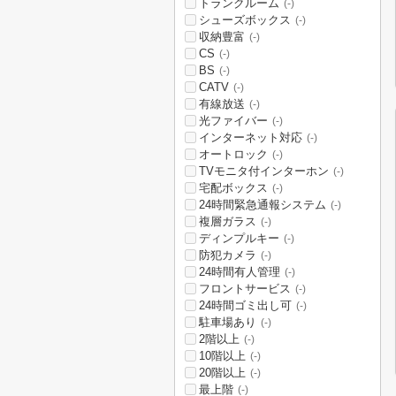
トランクルーム
(-)
シューズボックス
(-)
収納豊富
(-)
CS
(-)
BS
(-)
CATV
(-)
有線放送
(-)
光ファイバー
(-)
インターネット対応
(-)
オートロック
(-)
TVモニタ付インターホン
(-)
宅配ボックス
(-)
24時間緊急通報システム
(-)
複層ガラス
(-)
ディンプルキー
(-)
防犯カメラ
(-)
24時間有人管理
(-)
フロントサービス
(-)
24時間ゴミ出し可
(-)
駐車場あり
(-)
2階以上
(-)
10階以上
(-)
20階以上
(-)
最上階
(-)