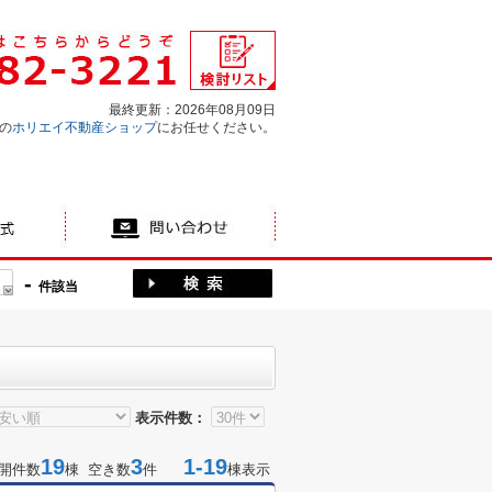
最終更新：2026年08月09日
の
ホリエイ不動産ショップ
にお任せください。
-
件該当
表示件数：
19
3
1-19
開件数
棟 空き数
件
棟表示