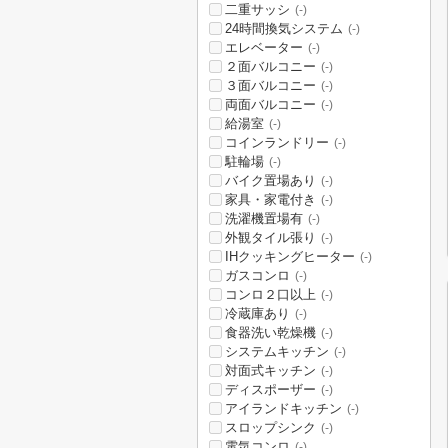
二重サッシ
(-)
24時間換気システム
(-)
エレベーター
(-)
２面バルコニー
(-)
３面バルコニー
(-)
両面バルコニー
(-)
給湯室
(-)
コインランドリー
(-)
駐輪場
(-)
バイク置場あり
(-)
家具・家電付き
(-)
洗濯機置場有
(-)
外観タイル張り
(-)
IHクッキングヒーター
(-)
ガスコンロ
(-)
コンロ２口以上
(-)
冷蔵庫あり
(-)
食器洗い乾燥機
(-)
システムキッチン
(-)
対面式キッチン
(-)
ディスポーザー
(-)
アイランドキッチン
(-)
スロップシンク
(-)
電気コンロ
(-)