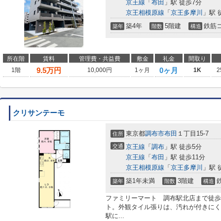
京王線
「
布田
」駅 徒歩7分
京王相模原線
「
京王多摩川
」駅 
築4年
5階建
鉄筋
築年
階数
構造
所在階
賃料
管理費・共益費
敷金
礼金
間取り
9.5
万円
0ヶ月
1階
10,000円
1ヶ月
1K
2
クリサンテーモ
東京都
調布市
布田
１丁目15-7
住所
交通
京王線
「
調布
」駅 徒歩5分
京王線
「
布田
」駅 徒歩11分
京王相模原線
「
京王多摩川
」駅 
築1年未満
3階建
築年
階数
構造
ファミリーマート 調布駅北店まで徒歩
ト。外観タイル張りは、汚れが付きにく
駅に...