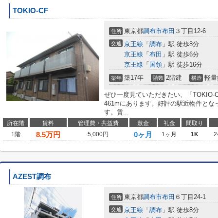
TOKIO-CF
東京都
調布市
布田
３丁目12-6
住所
交通
京王線
「
調布
」駅 徒歩8分
京王線
「
布田
」駅 徒歩6分
京王線
「
国領
」駅 徒歩16分
築17年
2階建
軽量
築年
階数
構造
ぜひ一度見ていただきたい、「TOKIO
461mにあります。好評の駅近物件とな
す。賃...
所在階
賃料
管理費・共益費
敷金
礼金
間取り
8.5
万円
0ヶ月
1階
5,000円
1ヶ月
1K
2
AZEST調布
東京都
調布市
布田
６丁目24-1
住所
交通
京王線
「
調布
」駅 徒歩8分