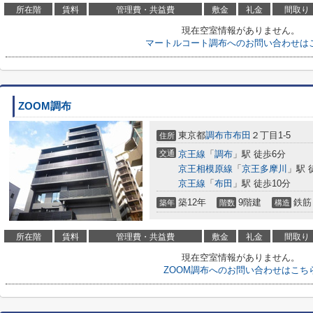
所在階
賃料
管理費・共益費
敷金
礼金
間取り
現在空室情報がありません。
マートルコート調布へのお問い合わせは
ZOOM調布
東京都
調布市
布田
２丁目1-5
住所
交通
京王線
「
調布
」駅 徒歩6分
京王相模原線
「
京王多摩川
」駅 
京王線
「
布田
」駅 徒歩10分
築12年
9階建
鉄筋
築年
階数
構造
所在階
賃料
管理費・共益費
敷金
礼金
間取り
現在空室情報がありません。
ZOOM調布へのお問い合わせはこち