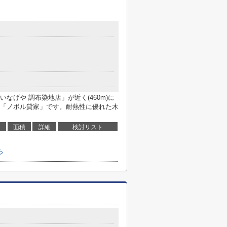
なげや 調布染地店」が近く(460m)に
「ノボル貸家」です。耐熱性に優れた木
面積
詳細
検討リスト
ら