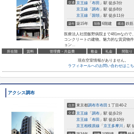
交通
京王線
「
布田
」駅 徒歩3分
京王線
「
調布
」駅 徒歩8分
京王線
「
国領
」駅 徒歩11分
築15年
6階建
鉄筋
築年
階数
構造
医療法人社団飯野病院まで481mなの
コンクリートの建物。魅力的な賃貸物件
ョン...
所在階
賃料
管理費・共益費
敷金
礼金
間取り
現在空室情報がありません。
ラフィネールへのお問い合わせはこち
アクシス調布
東京都
調布市
布田
１丁目40-2
住所
交通
京王線
「
調布
」駅 徒歩2分
京王線
「
布田
」駅 徒歩10分
京王相模原線
「
京王多摩川
」駅 
築34年
10階建
鉄