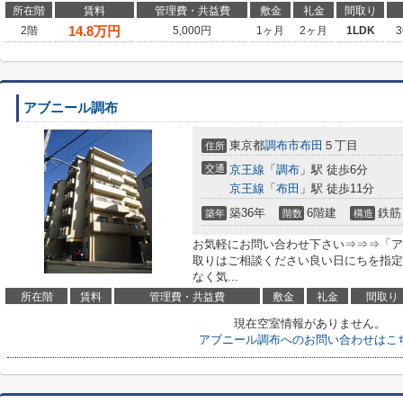
所在階
賃料
管理費・共益費
敷金
礼金
間取り
14.8
万円
2階
5,000円
1ヶ月
2ヶ月
1LDK
3
アブニール調布
東京都
調布市
布田
５丁目
住所
交通
京王線
「
調布
」駅 徒歩6分
京王線
「
布田
」駅 徒歩11分
築36年
6階建
鉄筋
築年
階数
構造
お気軽にお問い合わせ下さい⇒⇒⇒「ア
取りはご相談ください良い日にちを指定
なく気...
所在階
賃料
管理費・共益費
敷金
礼金
間取り
現在空室情報がありません。
アブニール調布へのお問い合わせはこ