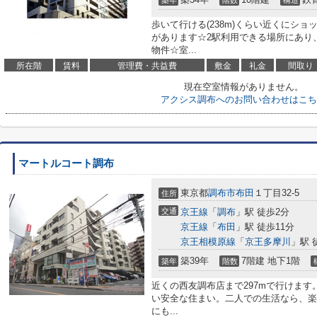
築年
階数
構造
歩いて行ける(238m)くらい近くにシ
があります☆2駅利用できる場所にあり
物件☆室...
所在階
賃料
管理費・共益費
敷金
礼金
間取り
現在空室情報がありません。
アクシス調布へのお問い合わせはこち
マートルコート調布
東京都
調布市
布田
１丁目32-5
住所
交通
京王線
「
調布
」駅 徒歩2分
京王線
「
布田
」駅 徒歩11分
京王相模原線
「
京王多摩川
」駅 
築39年
7階建 地下1階
築年
階数
近くの西友調布店まで297mで行けま
い安全な住まい。二人での生活なら、楽
にも...