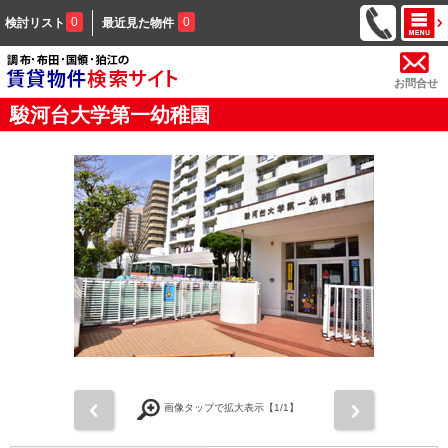
0
0
検討リスト
最近見た物件
お問合せ
駿河台大学第一幼稚園
前
次
画像タップで拡大表示【
1
/1】