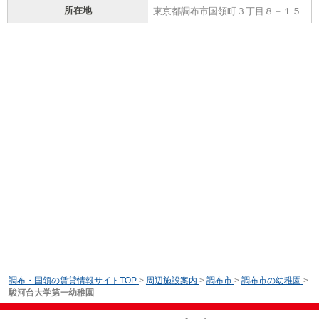
所在地
東京都調布市国領町３丁目８－１５
調布・国領の賃貸情報サイトTOP
>
周辺施設案内
>
調布市
>
調布市の幼稚園
>
駿河台大学第一幼稚園