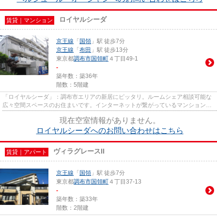
ロイヤルシーダ
賃貸｜マンション
京王線
「
国領
」駅 徒歩7分
京王線
「
布田
」駅 徒歩13分
東京都
調布市
国領町
４丁目49-1
-
築年数：築36年
階数：5階建
「ロイヤルシーダ」：調布市エリアの新居にピッタリ。ルームシェア相談可能な
広々空間スペースのお住まいです。インターネットが繋がっているマンションな
ので生活しやすい。高級感溢...
現在空室情報がありません。
ロイヤルシーダへのお問い合わせはこちら
ヴィラグレースII
賃貸｜アパート
京王線
「
国領
」駅 徒歩7分
東京都
調布市
国領町
４丁目37-13
-
築年数：築33年
階数：2階建