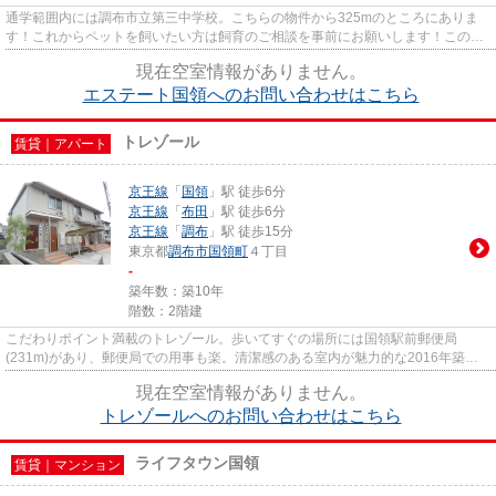
通学範囲内には調布市立第三中学校。こちらの物件から325mのところにありま
す！これからペットを飼いたい方は飼育のご相談を事前にお願いします！この物
件は、お料理好きにはうれしい2...
現在空室情報がありません。
エステート国領へのお問い合わせはこちら
トレゾール
賃貸｜アパート
京王線
「
国領
」駅 徒歩6分
京王線
「
布田
」駅 徒歩6分
京王線
「
調布
」駅 徒歩15分
東京都
調布市
国領町
４丁目
-
築年数：築10年
階数：2階建
こだわりポイント満載のトレゾール。歩いてすぐの場所には国領駅前郵便局
(231m)があり、郵便局での用事も楽。清潔感のある室内が魅力的な2016年築の
物件となっており、一押しです。新...
現在空室情報がありません。
トレゾールへのお問い合わせはこちら
ライフタウン国領
賃貸｜マンション