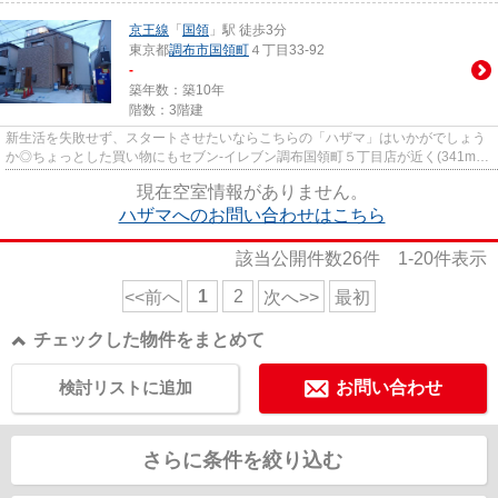
京王線
「
国領
」駅 徒歩3分
東京都
調布市
国領町
４丁目33-92
-
築年数：築10年
階数：3階建
新生活を失敗せず、スタートさせたいならこちらの「ハザマ」はいかがでしょう
か◎ちょっとした買い物にもセブン-イレブン調布国領町５丁目店が近く(341m)
にあり便利です◎充実の設備と綺...
現在空室情報がありません。
ハザマへのお問い合わせはこちら
該当公開件数
26
件
1-20
件表示
1
2
<<前へ
次へ>>
最初
チェックした物件をまとめて
検討リストに追加
お問い合わせ
さらに条件を絞り込む