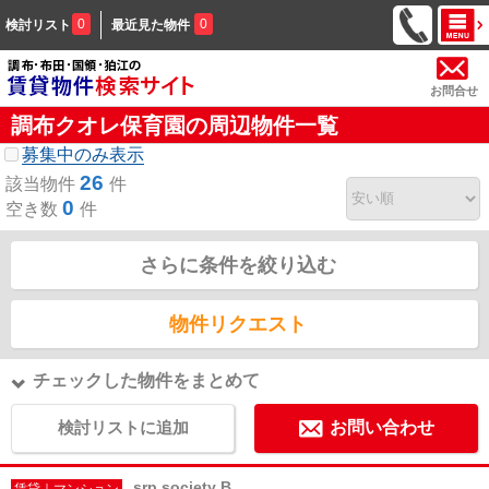
0
0
検討リスト
最近見た物件
お問合せ
調布クオレ保育園の周辺物件一覧
募集中のみ表示
26
該当物件
件
0
空き数
件
さらに条件を絞り込む
物件リクエスト
チェックした物件をまとめて
検討リストに追加
お問い合わせ
srp society B