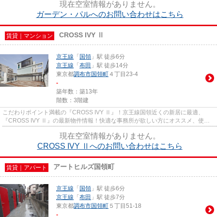
現在空室情報がありません。
ガーデン・パルへのお問い合わせはこちら
CROSS IVY Ⅱ
賃貸｜マンション
京王線
「
国領
」駅 徒歩6分
京王線
「
布田
」駅 徒歩14分
東京都
調布市
国領町
４丁目23-4
-
築年数：築13年
階数：3階建
こだわりポイント満載の『CROSS IVY Ⅱ』！京王線国領近くの新居に最適、
『CROSS IVY Ⅱ』の最新物件情報！快適な事務所が欲しい方にオススメ、使い
勝手の良い物件♪二口コンロなので料理...
現在空室情報がありません。
CROSS IVY Ⅱへのお問い合わせはこちら
アートヒルズ国領町
賃貸｜アパート
京王線
「
国領
」駅 徒歩6分
京王線
「
布田
」駅 徒歩7分
東京都
調布市
国領町
５丁目51-18
-