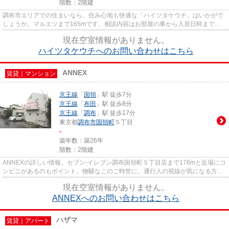
階数：2階建
調布市エリアでの住まいなら、住み心地も快適な「ハイツタケウチ」はいかがで
しょうか。マルエツまで165mです。相談内容はお部屋の事から入居日時までな
んでも承ります。調布市の京王...
現在空室情報がありません。
ハイツタケウチへのお問い合わせはこちら
ANNEX
賃貸｜マンション
京王線
「
国領
」駅 徒歩7分
京王線
「
布田
」駅 徒歩8分
京王線
「
調布
」駅 徒歩17分
東京都
調布市
国領町
５丁目
-
築年数：築26年
階数：2階建
ANNEXの詳しい情報。セブン-イレブン調布国領町５丁目店まで176mと近場にコ
ンビニがあるのもポイント。物騒なこのご時世に。通行人の視線が気になる方は
こちらの最上階物件で心配無用...
現在空室情報がありません。
ANNEXへのお問い合わせはこちら
ハザマ
賃貸｜アパート