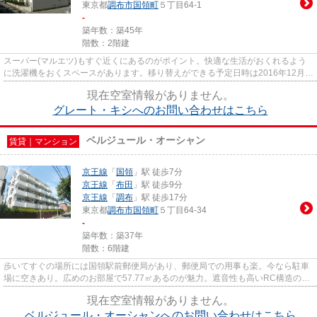
東京都
調布市
国領町
５丁目64-1
-
築年数：築45年
階数：2階建
スーパー(マルエツ)もすぐ近くにあるのがポイント。快適な生活がおくれるよう
に洗濯機をおくスペースがあります。移り替えができる予定日時は2016年12月で
すので一度ご来店ください。3...
現在空室情報がありません。
グレート・キシへのお問い合わせはこちら
ベルジュール・オーシャン
賃貸｜マンション
京王線
「
国領
」駅 徒歩7分
京王線
「
布田
」駅 徒歩9分
京王線
「
調布
」駅 徒歩17分
東京都
調布市
国領町
５丁目64-34
-
築年数：築37年
階数：6階建
歩いてすぐの場所には国領駅前郵便局があり、郵便局での用事も楽。今なら駐車
場に空きあり。広めのお部屋で57.77㎡あるのが魅力。遮音性も高いRC構造の物
件。魅力的な賃貸物件。クロー...
現在空室情報がありません。
ベルジュール・オーシャンへのお問い合わせはこちら