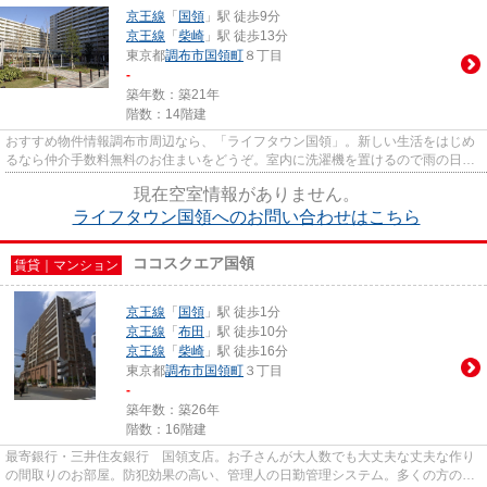
京王線
「
国領
」駅 徒歩9分
京王線
「
柴崎
」駅 徒歩13分
東京都
調布市
国領町
８丁目
-
築年数：築21年
階数：14階建
おすすめ物件情報調布市周辺なら、「ライフタウン国領」。新しい生活をはじめ
るなら仲介手数料無料のお住まいをどうぞ。室内に洗濯機を置けるので雨の日も
洗濯がしやすいです。綺麗に...
現在空室情報がありません。
ライフタウン国領へのお問い合わせはこちら
ココスクエア国領
賃貸｜マンション
京王線
「
国領
」駅 徒歩1分
京王線
「
布田
」駅 徒歩10分
京王線
「
柴崎
」駅 徒歩16分
東京都
調布市
国領町
３丁目
-
築年数：築26年
階数：16階建
最寄銀行・三井住友銀行 国領支店。お子さんが大人数でも大丈夫な丈夫な作り
の間取りのお部屋。防犯効果の高い、管理人の日勤管理システム。多くの方の必