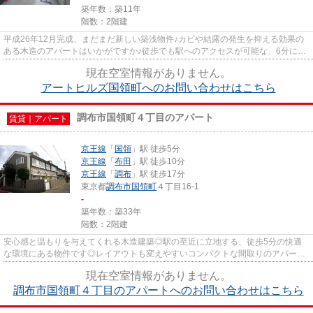
築年数：築11年
階数：2階建
平成26年12月完成、まだまだ新しい築浅物件♪カビや結露の発生を抑える効果の
ある木造のアパートはいかがですか♪徒歩でも駅へのアクセスが可能な、6分に立
地する物件です♪使い勝手のよ...
現在空室情報がありません。
アートヒルズ国領町へのお問い合わせはこちら
調布市国領町４丁目のアパート
賃貸｜アパート
京王線
「
国領
」駅 徒歩5分
京王線
「
布田
」駅 徒歩10分
京王線
「
調布
」駅 徒歩17分
東京都
調布市
国領町
４丁目16-1
-
築年数：築33年
階数：2階建
安心感と温もりを与えてくれる木造建築◎駅の至近に立地する、徒歩5分の快適
な環境にある物件です◎レイアウトも変えやすいコンパクトな間取りのアパート
です◎京王線国領周辺エリアのお...
現在空室情報がありません。
調布市国領町４丁目のアパートへのお問い合わせはこちら