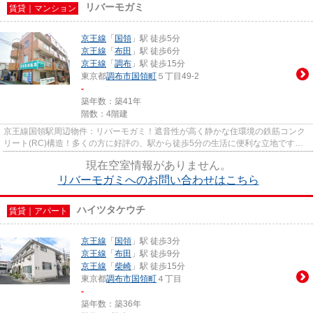
リバーモガミ
賃貸｜マンション
京王線
「
国領
」駅 徒歩5分
京王線
「
布田
」駅 徒歩6分
京王線
「
調布
」駅 徒歩15分
東京都
調布市
国領町
５丁目49-2
-
築年数：築41年
階数：4階建
京王線国領駅周辺物件：リバーモガミ！遮音性が高く静かな住環境の鉄筋コンク
リート(RC)構造！多くの方に好評の、駅から徒歩5分の生活に便利な立地です！
景色や日当たりにこだわったお...
現在空室情報がありません。
リバーモガミへのお問い合わせはこちら
ハイツタケウチ
賃貸｜アパート
京王線
「
国領
」駅 徒歩3分
京王線
「
布田
」駅 徒歩9分
京王線
「
柴崎
」駅 徒歩15分
東京都
調布市
国領町
４丁目
-
築年数：築36年