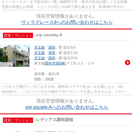
イトーヨーカドーまで徒歩6分！買い物便利です。毎日の生活が楽しくなる設備
充実の快適なお部屋、リビングの広い1LDKで落ち着きます。駐車場の空きがあ
るので、他で駐車場を契約する必...
現在空室情報がありません。
ヴィラグレースIIへのお問い合わせはこちら
srp society A
賃貸｜マンション
京王線
「
国領
」駅 徒歩3分
京王線
「
布田
」駅 徒歩11分
京王線
「
調布
」駅 徒歩20分
東京都
調布市
国領町
４丁目３３－２９
-
築年数：築41年
階数：3階建
こだわりで選びたい方におすすめ。調布市エリアで住まいをお探しなら「srp
society A」。バルコニー付きの物件でガーデニングを楽しみませんか。クローゼ
ット付きで、衣類の収納スペー...
現在空室情報がありません。
srp society Aへのお問い合わせはこちら
レディアス調布国領
賃貸｜マンション