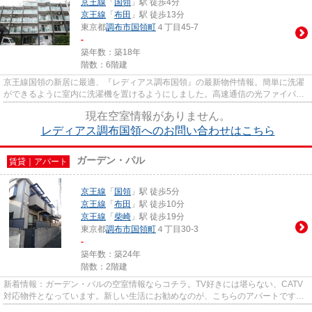
京王線
「
国領
」駅 徒歩4分
京王線
「
布田
」駅 徒歩13分
東京都
調布市
国領町
４丁目45-7
-
築年数：築18年
階数：6階建
京王線国領の新居に最適、『レディアス調布国領』の最新物件情報。簡単に洗濯
ができるように室内に洗濯機を置けるようにしました。高速通信の光ファイバー
を使用、パソコンが使いやす...
現在空室情報がありません。
レディアス調布国領へのお問い合わせはこちら
ガーデン・パル
賃貸｜アパート
京王線
「
国領
」駅 徒歩5分
京王線
「
布田
」駅 徒歩10分
京王線
「
柴崎
」駅 徒歩19分
東京都
調布市
国領町
４丁目30-3
-
築年数：築24年
階数：2階建
新着情報：ガーデン・パルの空室情報ならコチラ。TV好きには堪らない、CATV
対応物件となっています。新しい生活にお勧めなのが、こちらのアパートです。
安心して暮らせる耐久性の高い...