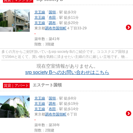
賃貸｜マンション
京王線
「
国領
」駅 徒歩3分
京王線
「
布田
」駅 徒歩11分
京王線
「
調布
」駅 徒歩20分
東京都
調布市
国領町
４丁目33-29
-
築年数：築41年
階数：3階建
多くの方からご好評頂いているsrp society Bのご紹介です。ココスクエア国領ま
で156mと近くて、買い物を気軽に済ませたい主婦の方に嬉しい立地です。物件
周辺には、徒歩3分圏内に駅な...
現在空室情報がありません。
srp society Bへのお問い合わせはこちら
エステート国領
賃貸｜アパート
京王線
「
国領
」駅 徒歩8分
京王線
「
調布
」駅 徒歩19分
京王線
「
布田
」駅 徒歩14分
東京都
調布市
国領町
６丁目
-
築年数：築38年
階数：2階建