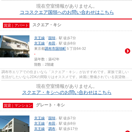
須条件である、エレベーター...
現在空室情報がありません。
ココスクエア国領へのお問い合わせはこちら
スクエア・キシ
賃貸｜アパート
京王線
「
国領
」駅 徒歩7分
京王線
「
布田
」駅 徒歩8分
東京都
調布市
国領町
５丁目64-32
-
築年数：築42年
階数：2階建
調布市エリアでの住まいなら「スクエア・キシ」がおすすめです。家族で楽しい
生活がしたいなら2DKの間取りはオススメです。綺麗に整備されている賃貸物件
は住み心地も良好です。こちら...
現在空室情報がありません。
スクエア・キシへのお問い合わせはこちら
グレート・キシ
賃貸｜マンション
京王線
「
国領
」駅 徒歩7分
京王線
「
布田
」駅 徒歩8分
京王線
「
調布
」駅 徒歩17分