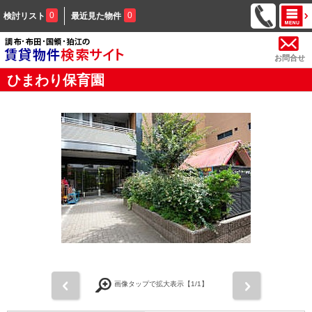
0
0
検討リスト
最近見た物件
お問合せ
ひまわり保育園
前
次
画像タップで拡大表示【
1
/1】