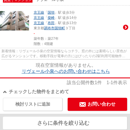
賃貸｜マンション
京王線
「
国領
」駅 徒歩3分
京王線
「
柴崎
」駅 徒歩14分
京王線
「
布田
」駅 徒歩13分
東京都
調布市
国領町
３丁目
-
築年数：築27年
階数：4階建
新着情報：リヴェール小泉の空室情報ならコチラ。窓の外には素晴らしい景色が
広がるマンションです。移動手段が電車の方にはぴったりの2駅利用可能物件。
駅から近く周辺環境も良好な駅...
現在空室情報がありません。
リヴェール小泉へのお問い合わせはこちら
該当公開件数
1
件
1-1
件表示
チェックした物件をまとめて
検討リストに追加
お問い合わせ
さらに条件を絞り込む