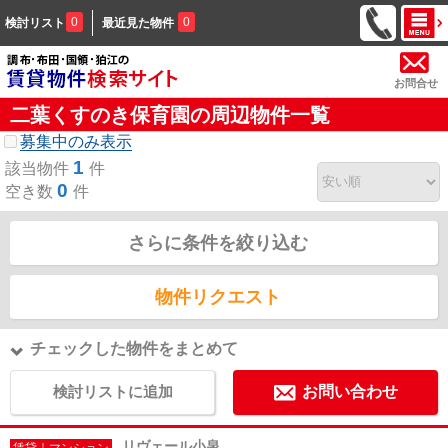
0
0
検討リスト
最近見た物件
お問合せ
二葉くすのき保育園の周辺物件一覧
募集中のみ表示
1
該当物件
件
0
空き数
件
さらに条件を絞り込む
物件リクエスト
チェックした物件をまとめて
検討リストに追加
お問い合わせ
リヴェール小泉