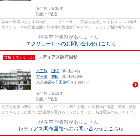
-
築年数：築36年
階数：2階建
調布市周辺のおすすめ物件「エクリューⅡ」。家族でも楽しめるおススメの地域
のスポット車橋児童遊園！好条件な快適空間をもつルームシェア相談可能のお部
屋です♪やんちゃなお子さんで...
現在空室情報がありません。
エクリューⅡへのお問い合わせはこちら
レディアス調布国領
賃貸｜マンション
京王線
「
国領
」駅 徒歩4分
京王線
「
布田
」駅 徒歩13分
東京都
調布市
国領町
４丁目45-7
-
築年数：築18年
階数：6階建
京王線国領の新居に最適、『レディアス調布国領』の最新物件情報。簡単に洗濯
ができるように室内に洗濯機を置けるようにしました。高速通信の光ファイバー
を使用、パソコンが使いやす...
現在空室情報がありません。
レディアス調布国領へのお問い合わせはこちら