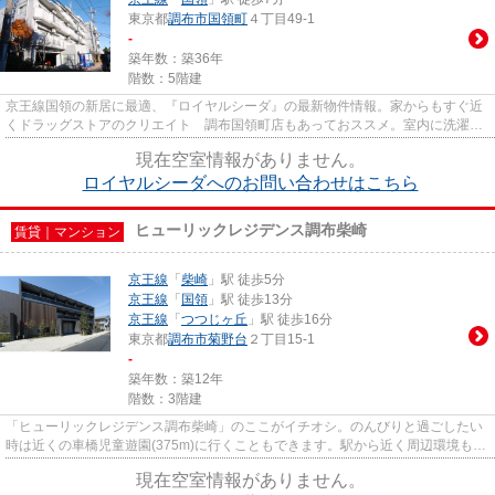
東京都
調布市
国領町
４丁目49-1
-
築年数：築36年
階数：5階建
京王線国領の新居に最適、『ロイヤルシーダ』の最新物件情報。家からもすぐ近
くドラッグストアのクリエイト 調布国領町店もあっておススメ。室内に洗濯機
を設置できるスペースもあり...
現在空室情報がありません。
ロイヤルシーダへのお問い合わせはこちら
ヒューリックレジデンス調布柴崎
賃貸｜マンション
京王線
「
柴崎
」駅 徒歩5分
京王線
「
国領
」駅 徒歩13分
京王線
「
つつじヶ丘
」駅 徒歩16分
東京都
調布市
菊野台
２丁目15-1
-
築年数：築12年
階数：3階建
「ヒューリックレジデンス調布柴崎」のここがイチオシ。のんびりと過ごしたい
時は近くの車橋児童遊園(375m)に行くこともできます。駅から近く周辺環境も良
好な駅から徒歩5分の立地。充...
現在空室情報がありません。