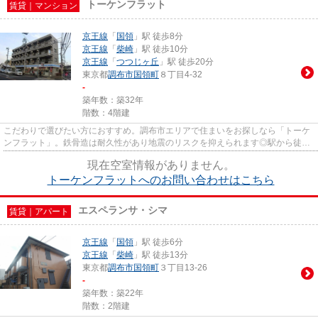
トーケンフラット
賃貸｜マンション
京王線
「
国領
」駅 徒歩8分
京王線
「
柴崎
」駅 徒歩10分
京王線
「
つつじヶ丘
」駅 徒歩20分
東京都
調布市
国領町
８丁目4-32
-
築年数：築32年
階数：4階建
こだわりで選びたい方におすすめ。調布市エリアで住まいをお探しなら「トーケ
ンフラット」。鉄骨造は耐久性があり地震のリスクを抑えられます◎駅から徒歩
8分のマンションで、電車での...
現在空室情報がありません。
トーケンフラットへのお問い合わせはこちら
エスペランサ・シマ
賃貸｜アパート
京王線
「
国領
」駅 徒歩6分
京王線
「
柴崎
」駅 徒歩13分
東京都
調布市
国領町
３丁目13-26
-
築年数：築22年
階数：2階建