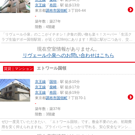
京王線
「
布田
」駅 徒歩13分
東京都
調布市
国領町
３丁目6-44
-
築年数：築27年
階数：4階建
「リヴェール小泉」のここがイチオシ！夕食の買い物も楽々！スーパー「生活ク
ラブ生協デポー国領駅前」が近く(228m)にあります！周辺に駅が二つあり、交通
の利便性が高いです！物件周...
現在空室情報がありません。
リヴェール小泉へのお問い合わせはこちら
エトワール国領
賃貸｜マンション
京王線
「
国領
」駅 徒歩10分
京王線
「
柴崎
」駅 徒歩17分
京王線
「
布田
」駅 徒歩19分
東京都
調布市
国領町
７丁目70-1
-
築年数：築37年
階数：3階建
ぜひ一度見ていただきたい、「エトワール国領」です。敷金不要のため、初期費
用を安く抑えられますね。プライバシーをしっかり守れる、安心安全なマンショ
ンです。周辺の駅は多いほど...