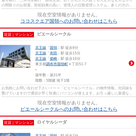
最寄銀行・三井住友銀行 国領支店。お子さんが大人数でも大丈夫な丈夫な作り
の間取りのお部屋。防犯効果の高い、管理人の日勤管理システム。多くの方の必
須条件である、エレベーター...
現在空室情報がありません。
ココスクエア国領へのお問い合わせはこちら
ピエールシークル
賃貸｜マンション
京王線
「
国領
」駅 徒歩8分
京王線
「
布田
」駅 徒歩15分
京王線
「
柴崎
」駅 徒歩16分
東京都
調布市
国領町
４丁目51-7
-
築年数：築31年
階数：5階建 地下1階
お気軽にお問い合わせ下さい⇒⇒⇒「ピエールシークル」の物件情報。光回線を
繋げていますので通信が早く快適にパソコンが使えます。お引っ越しに最適なタ
イミングを、お気軽にご相談くだ...
現在空室情報がありません。
ピエールシークルへのお問い合わせはこちら
ロイヤルシーダ
賃貸｜マンション
京王線
「
国領
」駅 徒歩7分