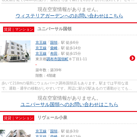
リティ、プライバシーもしっ...
現在空室情報がありません。
ウィステリアガーデンへのお問い合わせはこちら
ユニバーサル国領
賃貸｜マンション
京王線
「
国領
」駅 徒歩6分
京王線
「
柴崎
」駅 徒歩14分
京王線
「
布田
」駅 徒歩15分
東京都
調布市
国領町
８丁目1-11
-
築年数：築39年
階数：4階建
歩いて218mの場所にウェルパーク調布国領店もあります。駅までは平坦な道
で、通勤・通学の移動がしやすいです。周辺に駅が2駅あるので通勤がとてもし
やすくなります。徒歩でも駅へのア...
現在空室情報がありません。
ユニバーサル国領へのお問い合わせはこちら
リヴェール小泉
賃貸｜マンション
京王線
「
国領
」駅 徒歩3分
京王線
「
柴崎
」駅 徒歩12分