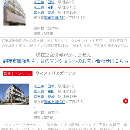
京王線
「
国領
」駅 徒歩8分
京王線
「
布田
」駅 徒歩15分
京王線
「
柴崎
」駅 徒歩16分
東京都
調布市
国領町
４丁目48-10
-
築年数：築25年
階数：5階建
京王線国領周辺への引っ越しをお考えなら「クレセントトミザワ」。銀行窓口で
の手続きも楽々、JAマインズ国領支店(199m)があります。空き巣や放火などの防
犯面で優れているマンション...
現在空室情報がありません。
調布市国領町４丁目のマンションへのお問い合わせはこちら
ウィステリアガーデン
賃貸｜マンション
京王線
「
国領
」駅 徒歩6分
京王線
「
布田
」駅 徒歩18分
京王線
「
柴崎
」駅 徒歩17分
東京都
調布市
国領町
４丁目45-6
-
築年数：築35年
階数：3階建
「ウィステリアガーデン」：調布市エリアの新居にピッタリ。三井住友銀行 国
領支店が近く(428m)にあり、普段からよく銀行を利用する方に便利です。セキュ