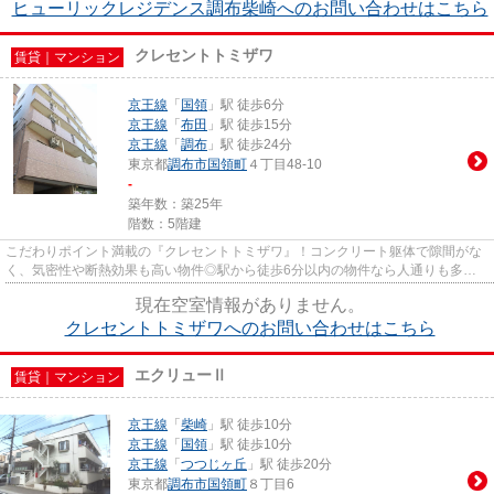
ヒューリックレジデンス調布柴崎へのお問い合わせはこちら
クレセントトミザワ
賃貸｜マンション
京王線
「
国領
」駅 徒歩6分
京王線
「
布田
」駅 徒歩15分
京王線
「
調布
」駅 徒歩24分
東京都
調布市
国領町
４丁目48-10
-
築年数：築25年
階数：5階建
こだわりポイント満載の『クレセントトミザワ』！コンクリート躯体で隙間がな
く、気密性や断熱効果も高い物件◎駅から徒歩6分以内の物件なら人通りも多い
ので女性も安心して暮らせます◎...
現在空室情報がありません。
クレセントトミザワへのお問い合わせはこちら
エクリューⅡ
賃貸｜マンション
京王線
「
柴崎
」駅 徒歩10分
京王線
「
国領
」駅 徒歩10分
京王線
「
つつじヶ丘
」駅 徒歩20分
東京都
調布市
国領町
８丁目6