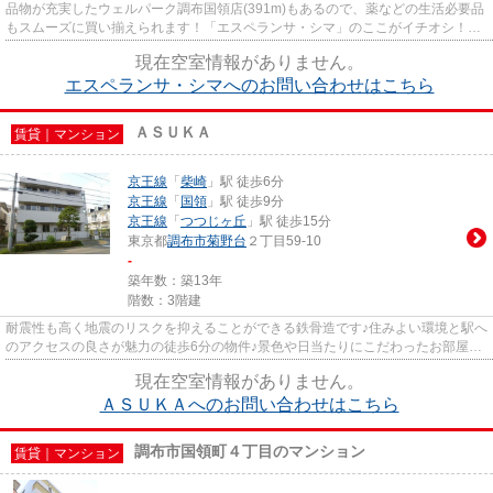
品物が充実したウェルパーク調布国領店(391m)もあるので、薬などの生活必要品
もスムーズに買い揃えられます！「エスペランサ・シマ」のここがイチオシ！軽
量鉄骨では、短期で工事を終...
現在空室情報がありません。
エスペランサ・シマへのお問い合わせはこちら
ＡＳＵＫＡ
賃貸｜マンション
京王線
「
柴崎
」駅 徒歩6分
京王線
「
国領
」駅 徒歩9分
京王線
「
つつじヶ丘
」駅 徒歩15分
東京都
調布市
菊野台
２丁目59-10
-
築年数：築13年
階数：3階建
耐震性も高く地震のリスクを抑えることができる鉄骨造です♪住みよい環境と駅へ
のアクセスの良さが魅力の徒歩6分の物件♪景色や日当たりにこだわったお部屋探
しをしている方にオススメの...
現在空室情報がありません。
ＡＳＵＫＡへのお問い合わせはこちら
調布市国領町４丁目のマンション
賃貸｜マンション