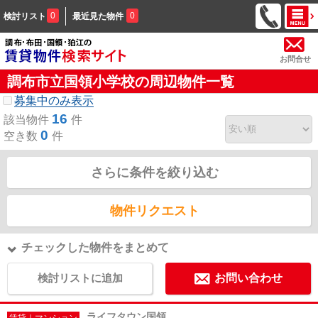
0
0
検討リスト
最近見た物件
お問合せ
調布市立国領小学校の周辺物件一覧
募集中のみ表示
16
該当物件
件
0
空き数
件
さらに条件を絞り込む
物件リクエスト
チェックした物件をまとめて
検討リストに追加
お問い合わせ
ライフタウン国領