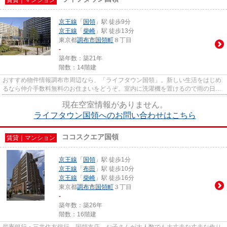
賃貸｜マンション
京王線
「
国領
」駅 徒歩9分
京王線
「
柴崎
」駅 徒歩13分
東京都
調布市
国領町
８丁目
-
築年数：築21年
階数：14階建
おすすめ物件情報調布市周辺なら、「ライフタウン国領」。新しい生活をはじめ
るなら仲介手数料無料のお住まいをどうぞ。室内に洗濯機を置けるので雨の日も
洗濯がしやすいです。綺麗に...
現在空室情報がありません。
ライフタウン国領へのお問い合わせはこちら
ココスクエア国領
賃貸｜マンション
京王線
「
国領
」駅 徒歩1分
京王線
「
布田
」駅 徒歩10分
京王線
「
柴崎
」駅 徒歩16分
東京都
調布市
国領町
３丁目
-
築年数：築26年
階数：16階建