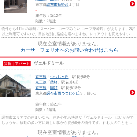
東京都
調布市
菊野台
１丁目
-
築年数：築12年
階数：2階建
物件から411mの場所にスーパー「コープみらい コープ柴崎店」があります。2駅
以上利用可ですので、目的地別に路線を選べますね。レイアウトも変えやすいコ
ンパクトな間取りのアパート...
現在空室情報がありません。
カーサ フェリオへのお問い合わせはこちら
ヴェルドミール
賃貸｜アパート
京王線
「
つつじヶ丘
」駅 徒歩8分
京王線
「
柴崎
」駅 徒歩6分
京王線
「
国領
」駅 徒歩18分
東京都
調布市
西つつじケ丘
３丁目6-1
-
築年数：築21年
階数：2階建
調布市エリアでの住まいなら、住み心地も快適な「ヴェルドミール」はいかがで
しょうか。移動の多い方に嬉しい駅から徒歩8分の物件です。住む人のことを考
えた落ち着いた造りのアパート...
現在空室情報がありません。