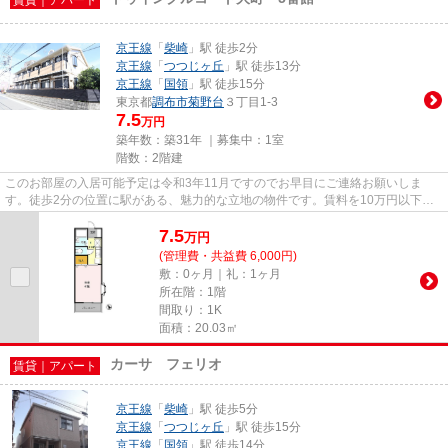
賃貸｜アパート
京王線
「
柴崎
」駅 徒歩2分
京王線
「
つつじヶ丘
」駅 徒歩13分
京王線
「
国領
」駅 徒歩15分
東京都
調布市
菊野台
３丁目1-3
7.5
万円
築年数：築31年 ｜募集中：
1室
階数：2階建
このお部屋の入居可能予定は令和3年11月ですのでお早目にご連絡お願いしま
す。徒歩2分の位置に駅がある、魅力的な立地の物件です。賃料を10万円以下に
抑えたい方におすすめです。新生...
7.5
万
円
(管理費・共益費 6,000円)
敷：0ヶ月｜礼：1ヶ月
所在階：1階
間取り：1K
面積：20.03㎡
カーサ フェリオ
賃貸｜アパート
京王線
「
柴崎
」駅 徒歩5分
京王線
「
つつじヶ丘
」駅 徒歩15分
京王線
「
国領
」駅 徒歩14分