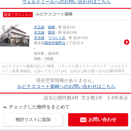
ヴェルドミールへのお問い合わせはこちら
ルピナスコート柴崎
賃貸｜マンション
京王線
「
柴崎
」駅 徒歩2分
京王線
「
国領
」駅 徒歩14分
京王線
「
つつじヶ丘
」駅 徒歩13分
東京都
調布市
菊野台
１丁目22-4
-
築年数：築20年
階数：3階建
ルピナスコート柴崎の詳しい情報。いろいろと揃うドラッグストア「ココカラフ
ァイン薬局 柴崎店」も歩いてすぐ(171m)。お好きな駅が選べるのが2駅利用可物
件のメリットです。設備が充...
現在空室情報がありません。
ルピナスコート柴崎へのお問い合わせはこちら
該当公開件数
4
件 空き数
1
件
1-4
件表示
チェックした物件をまとめて
検討リストに追加
お問い合わせ