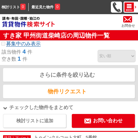
0
0
検討リスト
最近見た物件
お問合せ
すき家 甲州街道柴崎店の周辺物件一覧
募集中のみ表示
4
該当物件
件
1
空き数
件
さらに条件を絞り込む
物件リクエスト
チェックした物件をまとめて
検討リストに追加
お問い合わせ
トゥインクルコート大町 5番館