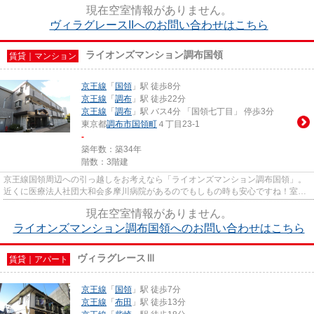
るので、他で駐車場を契約する必...
現在空室情報がありません。
ヴィラグレースIIへのお問い合わせはこちら
ライオンズマンション調布国領
賃貸｜マンション
京王線
「
国領
」駅 徒歩8分
京王線
「
調布
」駅 徒歩22分
京王線
「
調布
」駅 バス4分 「国領七丁目」 停歩3分
東京都
調布市
国領町
４丁目23-1
-
築年数：築34年
階数：3階建
京王線国領周辺への引っ越しをお考えなら「ライオンズマンション調布国領」。
近くに医療法人社団大和会多摩川病院があるのでもしもの時も安心ですね！室内
に洗濯機を置けるほうが洗濯...
現在空室情報がありません。
ライオンズマンション調布国領へのお問い合わせはこちら
ヴィラグレースⅢ
賃貸｜アパート
京王線
「
国領
」駅 徒歩7分
京王線
「
布田
」駅 徒歩13分