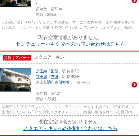
-
築年数：築51年
階数：2階建
安心感と温もりを与えてくれる木造建築。すぐにご案内可能、空き物件ですので
お気軽に。コンパクトな間取りで使い勝手のいいアパートになってます。断熱性
の高いフローリングの物件は...
現在空室情報がありません。
センチュリーハギシマへのお問い合わせはこちら
スクエア・キシ
賃貸｜アパート
京王線
「
国領
」駅 徒歩7分
京王線
「
布田
」駅 徒歩8分
東京都
調布市
国領町
５丁目64-32
-
築年数：築42年
階数：2階建
調布市エリアでの住まいなら「スクエア・キシ」がおすすめです。家族で楽しい
生活がしたいなら2DKの間取りはオススメです。綺麗に整備されている賃貸物件
は住み心地も良好です。こちら...
現在空室情報がありません。
スクエア・キシへのお問い合わせはこちら