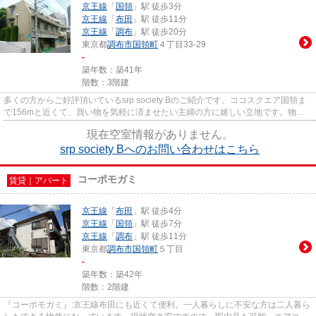
京王線
「
国領
」駅 徒歩3分
京王線
「
布田
」駅 徒歩11分
京王線
「
調布
」駅 徒歩20分
東京都
調布市
国領町
４丁目33-29
-
築年数：築41年
階数：3階建
多くの方からご好評頂いているsrp society Bのご紹介です。ココスクエア国領ま
で156mと近くて、買い物を気軽に済ませたい主婦の方に嬉しい立地です。物件
周辺には、徒歩3分圏内に駅な...
現在空室情報がありません。
srp society Bへのお問い合わせはこちら
コーポモガミ
賃貸｜アパート
京王線
「
布田
」駅 徒歩4分
京王線
「
国領
」駅 徒歩7分
京王線
「
調布
」駅 徒歩11分
東京都
調布市
国領町
５丁目
-
築年数：築42年
階数：2階建
『コーポモガミ』:京王線布田にも近くて便利。一人暮らしに不安な方は二人暮ら