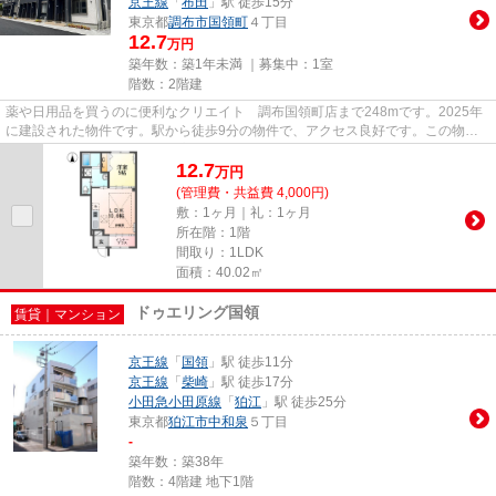
京王線
「
布田
」駅 徒歩15分
東京都
調布市
国領町
４丁目
12.7
万円
築年数：築1年未満 ｜募集中：
1室
階数：2階建
薬や日用品を買うのに便利なクリエイト 調布国領町店まで248mです。2025年
に建設された物件です。駅から徒歩9分の物件で、アクセス良好です。この物件
は月12.7万円と、グレードの高い...
12.7
万
円
(管理費・共益費 4,000円)
敷：1ヶ月｜礼：1ヶ月
所在階：1階
間取り：1LDK
面積：40.02㎡
ドゥエリング国領
賃貸｜マンション
京王線
「
国領
」駅 徒歩11分
京王線
「
柴崎
」駅 徒歩17分
小田急小田原線
「
狛江
」駅 徒歩25分
東京都
狛江市
中和泉
５丁目
-
築年数：築38年
階数：4階建 地下1階