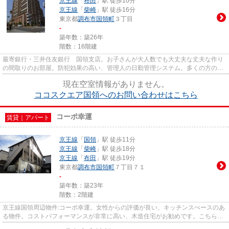
京王線
「
布田
」駅 徒歩10分
京王線
「
柴崎
」駅 徒歩16分
東京都
調布市
国領町
３丁目
-
築年数：築26年
階数：16階建
最寄銀行・三井住友銀行 国領支店。お子さんが大人数でも大丈夫な丈夫な作り
の間取りのお部屋。防犯効果の高い、管理人の日勤管理システム。多くの方の必
須条件である、エレベーター...
現在空室情報がありません。
ココスクエア国領へのお問い合わせはこちら
コーポ幸運
賃貸｜アパート
京王線
「
国領
」駅 徒歩11分
京王線
「
柴崎
」駅 徒歩18分
京王線
「
布田
」駅 徒歩19分
東京都
調布市
国領町
７丁目７１
-
築年数：築23年
階数：2階建
京王線国領周辺物件:コーポ幸運。女性からの評価が良い、キッチンスぺースのあ
る物件。コストパフォーマンスが非常に高い、木造住宅がお勧めです。こちらは
現在案内可能なお部屋ですの...