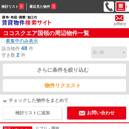
0
0
検討リスト
最近見た物件
お問合せ
ココスクエア国領の周辺物件一覧
募集中のみ表示
48
該当物件
件
2
空き数
件
さらに条件を絞り込む
物件リクエスト
チェックした物件をまとめて
検討リストに追加
お問い合わせ
リブリ・調布