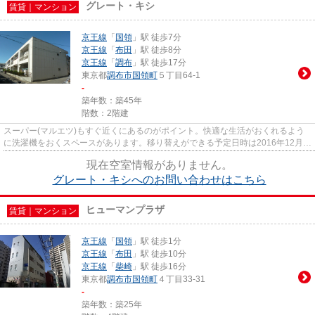
グレート・キシ
賃貸｜マンション
京王線
「
国領
」駅 徒歩7分
京王線
「
布田
」駅 徒歩8分
京王線
「
調布
」駅 徒歩17分
東京都
調布市
国領町
５丁目64-1
-
築年数：築45年
階数：2階建
スーパー(マルエツ)もすぐ近くにあるのがポイント。快適な生活がおくれるよう
に洗濯機をおくスペースがあります。移り替えができる予定日時は2016年12月で
すので一度ご来店ください。3...
現在空室情報がありません。
グレート・キシへのお問い合わせはこちら
ヒューマンプラザ
賃貸｜マンション
京王線
「
国領
」駅 徒歩1分
京王線
「
布田
」駅 徒歩10分
京王線
「
柴崎
」駅 徒歩16分
東京都
調布市
国領町
４丁目33-31
-
築年数：築25年