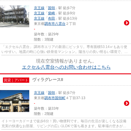
京王線
「
国領
」駅 徒歩7分
京王線
「
柴崎
」駅 徒歩9分
京王線
「
布田
」駅 徒歩13分
東京都
調布市
八雲台
２丁目
-
築年数：築29年
階数：3階建
「エクセル八雲台」:調布市エリアの新居にピッタリ。専有面積53.14㎡もあり使
いやすい。地震の時に心強い鉄骨造マンション。陽当りの良い明るい環境で、気
分も晴れる過ごしやすいマン...
現在空室情報がありません。
エクセル八雲台へのお問い合わせはこちら
ヴィラグレースII
賃貸｜アパート
京王線
「
国領
」駅 徒歩7分
東京都
調布市
国領町
４丁目37-13
-
築年数：築33年
階数：2階建
イトーヨーカドーまで徒歩6分！買い物便利です。毎日の生活が楽しくなる設備
充実の快適なお部屋、リビングの広い1LDKで落ち着きます。駐車場の空きがあ