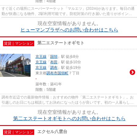
階数：4階建
すぐ近くの場所にスーパーマーケット「マルエツ」(202m)があります。毎日の通
勤が快適になる物件、2駅利用可能です。防犯対策の行き届いた造りがポイン
ト。魅力的な駅近物件となってお...
現在空室情報がありません。
ヒューマンプラザへのお問い合わせはこちら
第二エステートオギモト
賃貸｜マンション
京王線
「
国領
」駅 徒歩8分
京王線
「
布田
」駅 徒歩10分
京王線
「
調布
」駅 徒歩19分
東京都
調布市
国領町
７丁目
-
築年数：築41年
階数：5階建
調布市近辺での最新物件情報：おすすめの物件「第二エステートオギモト」。お
引越しのお日にちは相談してお決めになったほうが良いです。初の一人暮らしを
きっかけにお料理も楽しめる1...
現在空室情報がありません。
第二エステートオギモトへのお問い合わせはこちら
エクセル八雲台
賃貸｜マンション