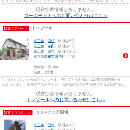
しもできる物件になっています。現状空き室ですので、即内見も可能。エアコン
完備のアパートなので、初期...
現在空室情報がありません。
コーポモガミへのお問い合わせはこちら
トレゾール
賃貸｜アパート
京王線
「
国領
」駅 徒歩6分
京王線
「
布田
」駅 徒歩6分
京王線
「
調布
」駅 徒歩15分
東京都
調布市
国領町
４丁目
-
築年数：築10年
階数：2階建
こだわりポイント満載のトレゾール。歩いてすぐの場所には国領駅前郵便局
(231m)があり、郵便局での用事も楽。清潔感のある室内が魅力的な2016年築の
物件となっており、一押しです。新...
現在空室情報がありません。
トレゾールへのお問い合わせはこちら
ココスクエア国領
賃貸｜マンション
京王線
「
国領
」駅 徒歩1分