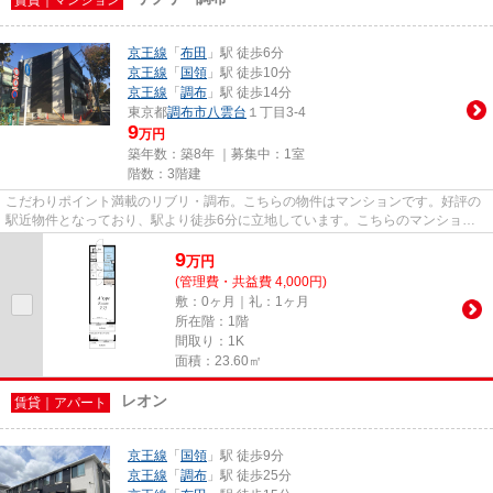
賃貸｜マンション
京王線
「
布田
」駅 徒歩6分
京王線
「
国領
」駅 徒歩10分
京王線
「
調布
」駅 徒歩14分
東京都
調布市
八雲台
１丁目3-4
9
万円
築年数：築8年 ｜募集中：
1室
階数：3階建
こだわりポイント満載のリブリ・調布。こちらの物件はマンションです。好評の
駅近物件となっており、駅より徒歩6分に立地しています。こちらのマンション
の家賃は9万です。chofu@horie...
9
万
円
(管理費・共益費 4,000円)
敷：0ヶ月｜礼：1ヶ月
所在階：1階
間取り：1K
面積：23.60㎡
レオン
賃貸｜アパート
京王線
「
国領
」駅 徒歩9分
京王線
「
調布
」駅 徒歩25分