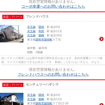
現在空室情報がありません。
コーポ幸運へのお問い合わせはこちら
フレンドハウス
賃貸｜アパート
京王線
「
国領
」駅 徒歩5分
京王線
「
布田
」駅 徒歩11分
京王線
「
柴崎
」駅 徒歩19分
東京都
調布市
国領町
４丁目
-
築年数：築35年
階数：2階建
歩いてすぐの場所には山梨中央銀行調布支店があります。室内洗濯機スペース確
保、ラクラク洗濯ができるお住まいです。新築にこだわらない方なら、かなりお
ススメのアパートです。2駅利...
現在空室情報がありません。
フレンドハウスへのお問い合わせはこちら
センチュリーハギシマ
賃貸｜アパート
京王線
「
国領
」駅 徒歩4分
京王線
「
柴崎
」駅 徒歩11分
東京都
調布市
国領町
３丁目12-28