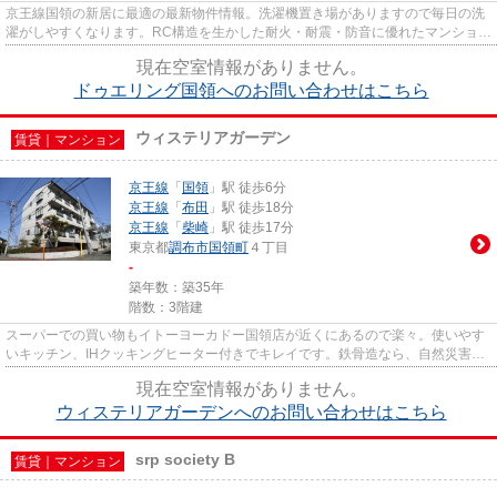
京王線国領の新居に最適の最新物件情報。洗濯機置き場がありますので毎日の洗
濯がしやすくなります。RC構造を生かした耐火・耐震・防音に優れたマンショ
ン。魅力的な賃貸物件。入居を...
現在空室情報がありません。
ドゥエリング国領へのお問い合わせはこちら
ウィステリアガーデン
賃貸｜マンション
京王線
「
国領
」駅 徒歩6分
京王線
「
布田
」駅 徒歩18分
京王線
「
柴崎
」駅 徒歩17分
東京都
調布市
国領町
４丁目
-
築年数：築35年
階数：3階建
スーパーでの買い物もイトーヨーカドー国領店が近くにあるので楽々。使いやす
いキッチン、IHクッキングヒーター付きでキレイです。鉄骨造なら、自然災害時
に心強いです。礼金ゼロ円物...
現在空室情報がありません。
ウィステリアガーデンへのお問い合わせはこちら
srp society B
賃貸｜マンション