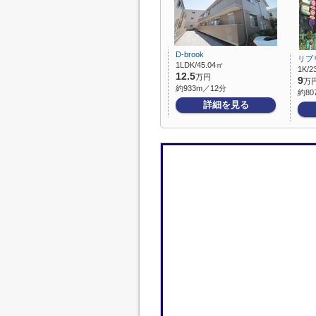
D-brook
リブ
1LDK/45.04㎡
1K/2
12.5
万円
9
万
約933m／12分
約80
詳細を見る