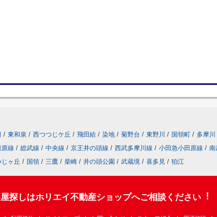
田
/
東和泉
/
西つつじケ丘
/
飛田給
/
染地
/
菊野台
/
東野川
/
国領町
/
多摩川
模原線
/
総武線
/
中央線
/
京王井の頭線
/
西武多摩川線
/
小田急小田原線
/
南
つじヶ丘
/
国領
/
三鷹
/
柴崎
/
井の頭公園
/
武蔵境
/
喜多見
/
狛江
部屋探しはホリエイ不動産ショップへご相談ください︕