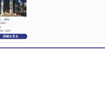
リ・調布
3.60㎡
円
7m／11分
詳細を見る