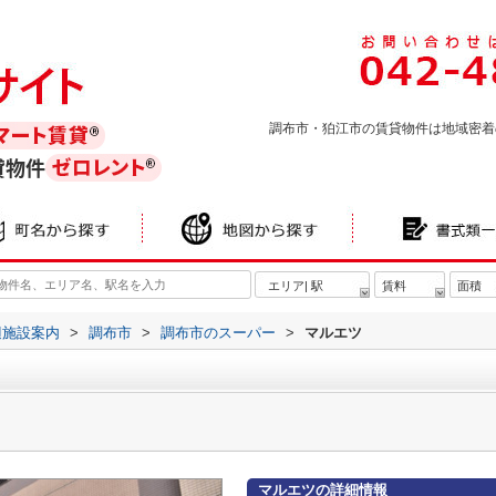
調布市・狛江市の賃貸物件は地域密着
貸物件
エリア| 駅
賃料
面積
辺施設案内
>
調布市
>
調布市のスーパー
>
マルエツ
マルエツの詳細情報