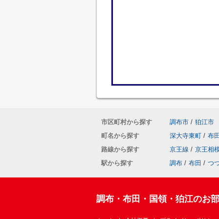
市区町村から探す
調布市
/
狛江市
町名から探す
深大寺東町
/
布
路線から探す
京王線
/
京王相
駅から探す
調布
/
布田
/
つ
調布・布田・国領・狛江のお