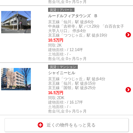
敷金/礼金:
0ヶ月/1ヶ月
賃貸｜アパート
ルードルフィアタウンズ B
京王線「仙川」駅 徒歩6分
中央線「吉祥寺」駅 バス29分 「白百合女子
大学入り口」 停歩4分
京王線「つつじヶ丘」駅 徒歩19分
10.5万円
間取:
2K
建物面積:
- / 12.14坪
土地面積:
- / -
敷金/礼金:
0ヶ月/1ヶ月
賃貸｜マンション
シャイニーヒル
京王線「つつじヶ丘」駅 徒歩4分
京王線「仙川」駅 徒歩15分
京王線「国領」駅 徒歩25分
16.5万円
間取:
2DK
建物面積:
- / 16.17坪
土地面積:
- / -
敷金/礼金:
0ヶ月/1ヶ月
近くの物件をもっと見る