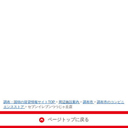
調布・国領の賃貸情報サイトTOP
>
周辺施設案内
>
調布市
>
調布市のコンビニ
エンスストア
>
セブンイレブンつつじヶ丘店
ページトップに戻る