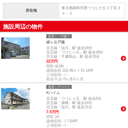
東京都調布市西つつじケ丘３丁目３
所在地
０－２
施設周辺の物件
賃貸｜一戸建て
緑ヶ丘戸建
京王線「仙川」駅 徒歩18分
京王線「つつじヶ丘」駅 徒歩28分
京王線「千歳烏山」駅 徒歩33分
22万円
間取:
4LDK
建物面積:
102.95㎡ / 31.14坪
土地面積:
- / -
敷金/礼金:
0ヶ月/1ヶ月
賃貸｜アパート
Kハイム
京王線「つつじヶ丘」駅 徒歩6分
京王線「柴崎」駅 徒歩10分
京王線「仙川」駅 徒歩21分
7.5万円
間取:
1K
建物面積:
- / 7.64坪
土地面積:
- / -