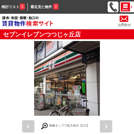
0
0
検討リスト
最近見た物件
お問合せ
セブンイレブンつつじヶ丘店
前
次
画像タップで拡大表示【
1
/1】