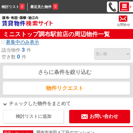
0
0
検討リスト
最近見た物件
お問合せ
ミニストップ調布駅前店の周辺物件一覧
募集中のみ表示
3
該当物件
件
0
空き数
件
さらに条件を絞り込む
物件リクエスト
チェックした物件をまとめて
検討リストに追加
お問い合わせ
調布市布田４丁目のマンション