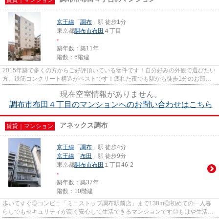
賃貸｜マンション
京王線
「
調布
」駅 徒歩1分
東京都
調布市
布田
４丁目
-
築年数：築11年
階数：6階建
2015年築で多くの方からご好評頂いている物件です！自分好みの外観で選びたい
方、鉄筋コンクリート構造がベストです！疲れた夜でも駅から徒歩1分のお部屋
なら駅からすぐに家に帰ること...
現在空室情報がありません。
調布市布田４丁目のマンションへのお問い合わせはこちら
アネックス調布
賃貸｜マンション
京王線
「
調布
」駅 徒歩4分
京王線
「
布田
」駅 徒歩9分
東京都
調布市
布田
１丁目46-2
-
築年数：築37年
階数：10階建
歩いてすぐ◎コンビニ「ミニストップ調布駅前店」まで138m◎初めての一人暮
らしでもセキュリティが高く安心して生活できるマンションです◎もはや生活の