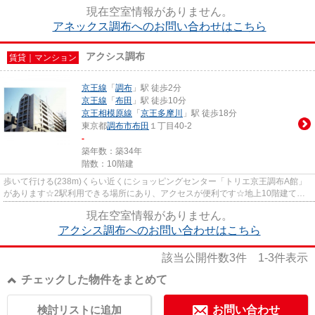
必需条件であるエレベーターがあり...
現在空室情報がありません。
アネックス調布へのお問い合わせはこちら
アクシス調布
賃貸｜マンション
京王線
「
調布
」駅 徒歩2分
京王線
「
布田
」駅 徒歩10分
京王相模原線
「
京王多摩川
」駅 徒歩18分
東京都
調布市
布田
１丁目40-2
-
築年数：築34年
階数：10階建
歩いて行ける(238m)くらい近くにショッピングセンター「トリエ京王調布A館」
があります☆2駅利用できる場所にあり、アクセスが便利です☆地上10階建ての
物件☆室内設備や機能性にこだわっ...
現在空室情報がありません。
アクシス調布へのお問い合わせはこちら
該当公開件数
3
件
1-3
件表示
チェックした物件をまとめて
検討リストに追加
お問い合わせ