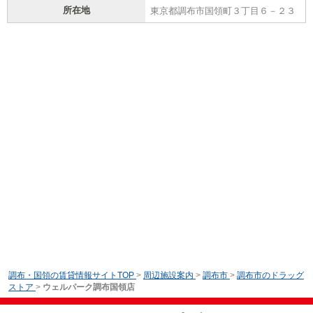
所在地
東京都調布市国領町３丁目６－２３
調布・国領の賃貸情報サイトTOP
>
周辺施設案内
>
調布市
>
調布市のドラッグ
ストア
>
ウェルパーク調布国領店