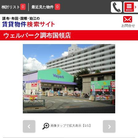
0
0
検討リスト
最近見た物件
お問合せ
ウェルパーク調布国領店
前
次
画像タップで拡大表示【
1
/1】