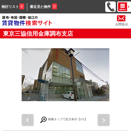
0
0
検討リスト
最近見た物件
お問合せ
東京三協信用金庫調布支店
前
次
画像タップで拡大表示【
1
/1】