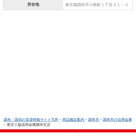
所在地
東京都調布市小島町１丁目３１－３
調布・国領の賃貸情報サイトTOP
>
周辺施設案内
>
調布市
>
調布市の信用金庫
>
東京三協信用金庫調布支店