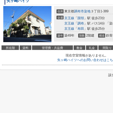
矢ヶ崎ハイツ
東京都
調布市
染地
３丁目1-389
住所
交通
京王線
「
国領
」駅 徒歩23分
京王線
「
調布
」駅 バス14分 「
京王線
「
布田
」駅 徒歩25分
築49年
2階建
鉄骨
築年
階数
構造
所在階
賃料
管理費・共益費
敷金
礼金
間取り
現在空室情報がありません。
矢ヶ崎ハイツへのお問い合わせはこち
該