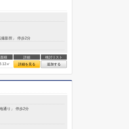
活撮影所」 停歩2分
面積
詳細
検討リスト
6.12㎡
詳細を見る
追加する
染地通り」 停歩2分