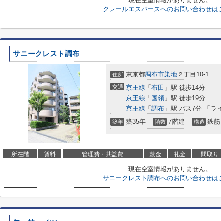
現在空室情報がありません。
クレールエスパースへのお問い合わせは
サニークレスト調布
東京都
調布市
染地
２丁目10-1
住所
交通
京王線
「
布田
」駅 徒歩14分
京王線
「
国領
」駅 徒歩19分
京王線
「
調布
」駅 バス7分 「ラ
築35年
7階建
鉄筋
築年
階数
構造
所在階
賃料
管理費・共益費
敷金
礼金
間取り
現在空室情報がありません。
サニークレスト調布へのお問い合わせは