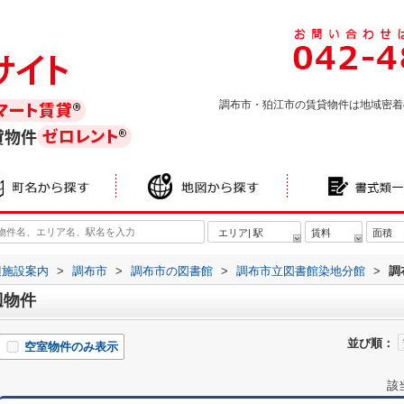
調布市・狛江市の賃貸物件は地域密着
貸物件
エリア| 駅
賃料
面積
辺施設案内
>
調布市
>
調布市の図書館
>
調布市立図書館染地分館
>
調
辺物件
並び順：
空室物件のみ表示
該