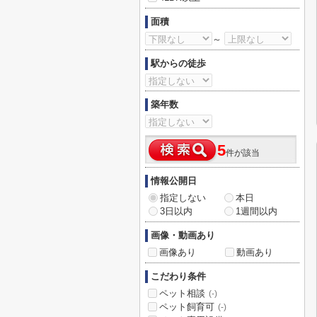
面積
～
駅からの徒歩
築年数
5
件が該当
情報公開日
指定しない
本日
3日以内
1週間以内
画像・動画あり
画像あり
動画あり
こだわり条件
ペット相談
(-)
ペット飼育可
(-)