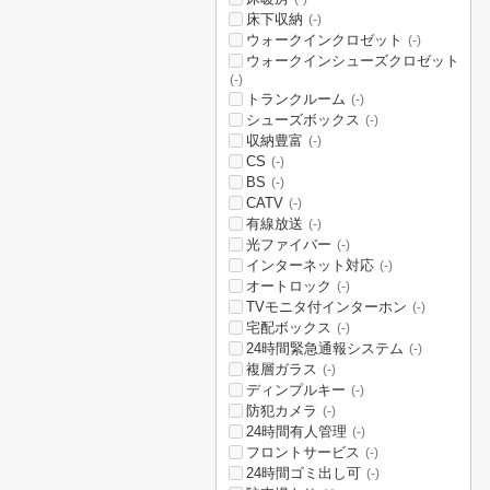
床下収納
(-)
ウォークインクロゼット
(-)
ウォークインシューズクロゼット
(-)
トランクルーム
(-)
シューズボックス
(-)
収納豊富
(-)
CS
(-)
BS
(-)
CATV
(-)
有線放送
(-)
光ファイバー
(-)
インターネット対応
(-)
オートロック
(-)
TVモニタ付インターホン
(-)
宅配ボックス
(-)
24時間緊急通報システム
(-)
複層ガラス
(-)
ディンプルキー
(-)
防犯カメラ
(-)
24時間有人管理
(-)
フロントサービス
(-)
24時間ゴミ出し可
(-)