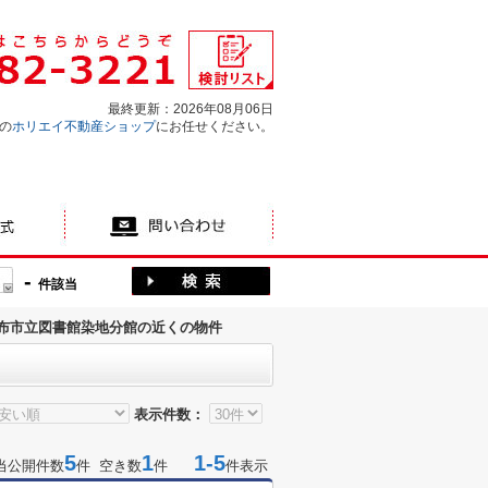
最終更新：2026年08月06日
の
ホリエイ不動産ショップ
にお任せください。
-
件該当
布市立図書館染地分館の近くの物件
表示件数：
5
1
1-5
当公開件数
件 空き数
件
件表示