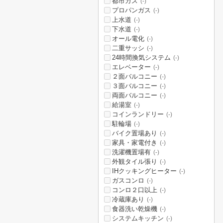
都市ガス
(-)
プロパンガス
(-)
上水道
(-)
下水道
(-)
オール電化
(-)
二重サッシ
(-)
24時間換気システム
(-)
エレベーター
(-)
２面バルコニー
(-)
３面バルコニー
(-)
両面バルコニー
(-)
給湯室
(-)
コインランドリー
(-)
駐輪場
(-)
バイク置場あり
(-)
家具・家電付き
(-)
洗濯機置場有
(-)
外観タイル張り
(-)
IHクッキングヒーター
(-)
ガスコンロ
(-)
コンロ２口以上
(-)
冷蔵庫あり
(-)
食器洗い乾燥機
(-)
システムキッチン
(-)