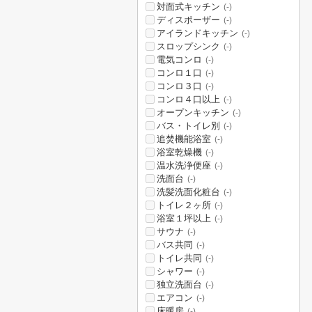
対面式キッチン
(-)
ディスポーザー
(-)
アイランドキッチン
(-)
スロップシンク
(-)
電気コンロ
(-)
コンロ１口
(-)
コンロ３口
(-)
コンロ４口以上
(-)
オープンキッチン
(-)
バス・トイレ別
(-)
追焚機能浴室
(-)
浴室乾燥機
(-)
温水洗浄便座
(-)
洗面台
(-)
洗髪洗面化粧台
(-)
トイレ２ヶ所
(-)
浴室１坪以上
(-)
サウナ
(-)
バス共同
(-)
トイレ共同
(-)
シャワー
(-)
独立洗面台
(-)
エアコン
(-)
床暖房
(-)