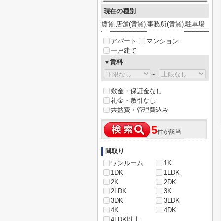
現在の種別
賃貸,店舗(賃貸),事務所(賃貸),駐車場
アパート
マンション
一戸建て
▼賃料
～
敷金・保証金なし
礼金・敷引なし
共益費・管理費込み
5
件が該当
間取り
ワンルーム
1K
1DK
1LDK
2K
2DK
2LDK
3K
3DK
3LDK
4K
4DK
4LDK以上