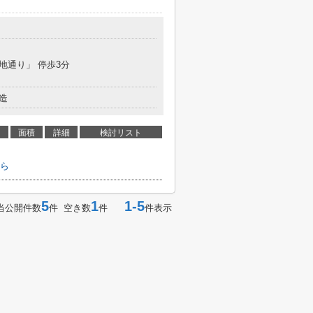
染地通り」 停歩3分
造
面積
詳細
検討リスト
ら
5
1
1-5
当公開件数
件 空き数
件
件表示