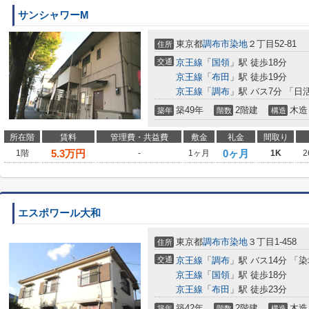
サンシャワーM
東京都
調布市
染地
２丁目52-81
住所
交通
京王線
「
国領
」駅 徒歩18分
京王線
「
布田
」駅 徒歩19分
京王線
「
調布
」駅 バス7分 「日
築49年
2階建
木造
築年
階数
構造
所在階
賃料
管理費・共益費
敷金
礼金
間取り
5.3
万円
0ヶ月
1階
-
1ヶ月
1K
2
エスポワール大和
東京都
調布市
染地
３丁目1-458
住所
交通
京王線
「
調布
」駅 バス14分 「
京王線
「
国領
」駅 徒歩18分
京王線
「
布田
」駅 徒歩23分
築42年
2階建
木造
築年
階数
構造