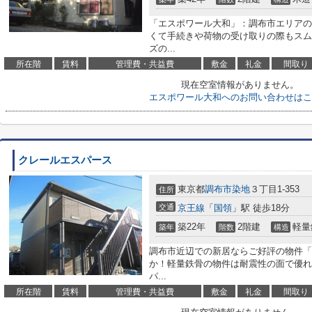
「エスポワール大和」：調布市エリアの
くて手続きや荷物の受け取りの際もスム
ズの...
所在階
賃料
管理費・共益費
敷金
礼金
間取り
現在空室情報がありません。
エスポワール大和へのお問い合わせはこ
クレールエスパース
東京都
調布市
染地
３丁目1-353
住所
交通
京王線
「
国領
」駅 徒歩18分
築22年
2階建
軽量
築年
階数
構造
調布市近辺での新居ならご好評の物件「
か！軽量鉄骨の物件は耐震性の面で優れ
パ...
所在階
賃料
管理費・共益費
敷金
礼金
間取り