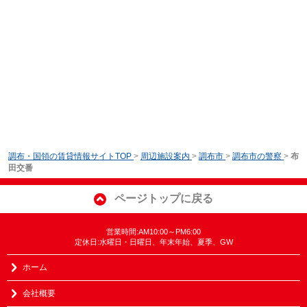
調布・国領の賃貸情報サイトTOP
>
周辺施設案内
>
調布市
>
調布市の警察
>
布
田交番
ページトップに戻る
営業時間:AM10:00～PM6:00
定休日:水曜日・日曜日、年末年始、夏季、GW
ホーム
会社概要