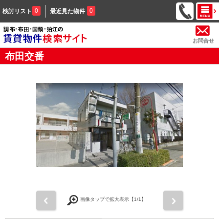
0
0
検討リスト
最近見た物件
お問合せ
布田交番
前
次
画像タップで拡大表示【
1
/1】