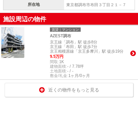
所在地
東京都調布市布田３丁目２１－７
施設周辺の物件
賃貸｜マンション
AZEST調布
京王線「調布」駅 徒歩8分
京王線「布田」駅 徒歩7分
京王相模原線「京王多摩川」駅 徒歩19分
9.5万円
間取:
1K
建物面積:
- / 7.78坪
土地面積:
- / -
敷金/礼金:
1ヶ月/0ヶ月
近くの物件をもっと見る