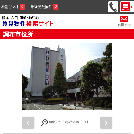
0
0
検討リスト
最近見た物件
お問合せ
調布市役所
前
次
画像タップで拡大表示【
1
/1】