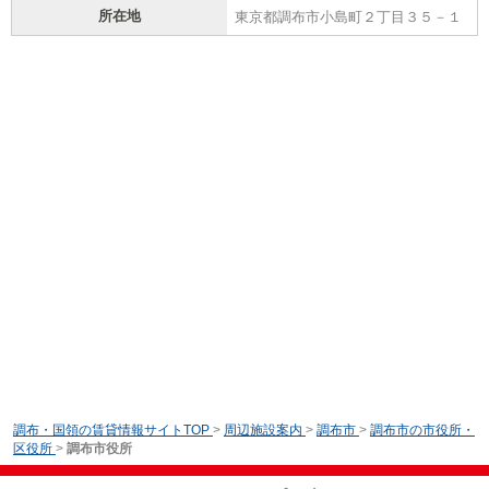
所在地
東京都調布市小島町２丁目３５－１
調布・国領の賃貸情報サイトTOP
>
周辺施設案内
>
調布市
>
調布市の市役所・
区役所
>
調布市役所