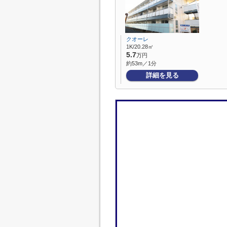
クオーレ
1K/20.28㎡
5.7
万円
約53m／1分
詳細を見る