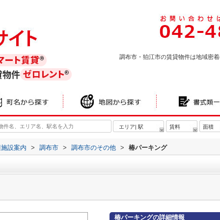
調布市・狛江市の賃貸物件は地域密着
貸物件
エリア| 駅
賃料
面積
辺施設案内
>
調布市
>
調布市のその他
>
椿パーキング
椿パーキングの詳細情報