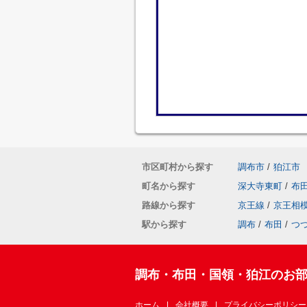
市区町村から探す
調布市
/
狛江市
町名から探す
深大寺東町
/
布
路線から探す
京王線
/
京王相
駅から探す
調布
/
布田
/
つ
調布・布田・国領・狛江のお
ホーム
会社概要
プライバシーポリシー