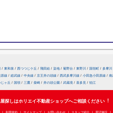
田
/
東和泉
/
西つつじケ丘
/
飛田給
/
染地
/
菊野台
/
東野川
/
国領町
/
多摩川
模原線
/
総武線
/
中央線
/
京王井の頭線
/
西武多摩川線
/
小田急小田原線
/
南
つじヶ丘
/
国領
/
三鷹
/
柴崎
/
井の頭公園
/
武蔵境
/
喜多見
/
狛江
部屋探しはホリエイ不動産ショップへご相談ください︕
利用規約
サイトマップ
お問い合わせ
スタッフ紹介
周辺施設