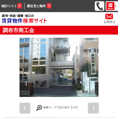
0
0
検討リスト
最近見た物件
お問合せ
調布市商工会
前
次
画像タップで拡大表示【
1
/1】