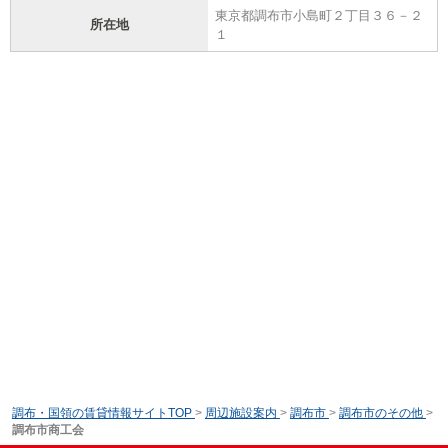
東京都調布市小島町２丁目３６－２
所在地
１
調布・国領の賃貸情報サイトTOP
>
周辺施設案内
>
調布市
>
調布市のその他
>
調布市商工会