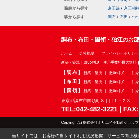
路線から探す
京王線
/
京王相
駅から探す
調布
/
布田
/
つ
調布・布田・国領・狛江のお
ホーム
会社概要
プライバシーポリシー
新築・築浅
敷0or礼0
仲介手数料最大無料
【調布】
新築・築浅
敷0or礼0
仲介
【布田】
新築・築浅
敷0or礼0
仲介
【国領】
新築・築浅
敷0or礼0
仲介
東京都調布市国領町８丁目１－２３
TEL:042-482-3221 | FAX
Copyright(c) 株式会社ホリエイ不動産ショップAll R
当サイトでは、お客様の当サイト利用状況把握、サービス向上検討