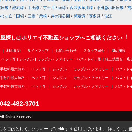
模原線
/
総武線
/
中央線
/
京王井の頭線
/
西武多摩川線
/
小田急小田原線
/
南
つじヶ丘
/
国領
/
三鷹
/
柴崎
/
井の頭公園
/
武蔵境
/
喜多見
/
狛江
部屋探しはホリエイ不動産ショップへご相談ください︕
利用規約
サイトマップ
お問い合わせ
スタッフ紹介
周辺施設
ペット可
シングル
カップル・ファミリー
バス・トイレ別
独立洗面台
店
手数料最大無料
ペット可
シングル
カップル・ファミリー
バス・ト
手数料最大無料
ペット可
シングル
カップル・ファミリー
バス・ト
手数料最大無料
ペット可
シングル
カップル・ファミリー
バス・ト
:042-482-3701
ights Reserved.
を目的として、クッキー（Cookie）を使用しています。
詳しくは、