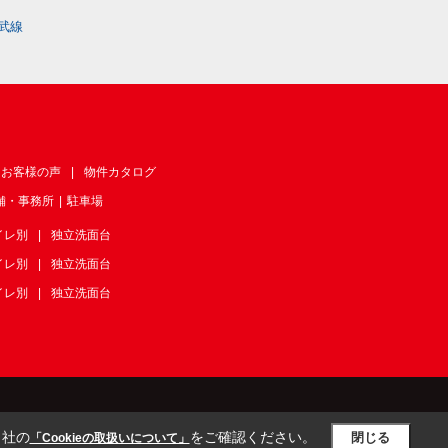
武線
お客様の声
物件カタログ
舗・事務所
駐車場
イレ別
独立洗面台
イレ別
独立洗面台
イレ別
独立洗面台
当社の
をご確認ください。
閉じる
「Cookieの取扱いについて」