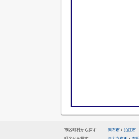
市区町村から探す
調布市
/
狛江市
町名から探す
深大寺東町
/
布