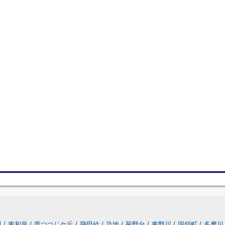
田
/
東和泉
/
西つつじケ丘
/
飛田給
/
染地
/
菊野台
/
東野川
/
国領町
/
多摩川