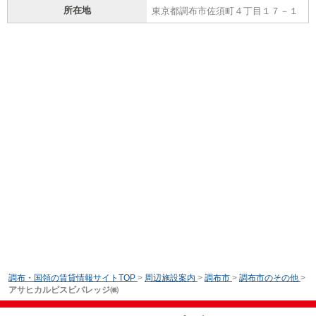
所在地
東京都調布市佐須町４丁目１７－１
調布・国領の賃貸情報サイトTOP
>
周辺施設案内
>
調布市
>
調布市のその他
>
アサヒカルピスビバレッジ㈱