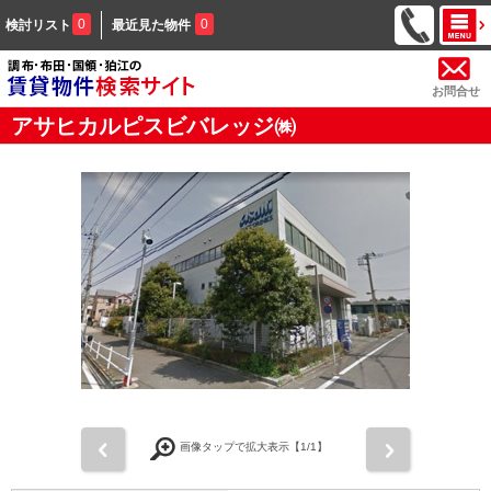
0
0
検討リスト
最近見た物件
お問合せ
アサヒカルピスビバレッジ㈱
前
次
画像タップで拡大表示【
1
/1】