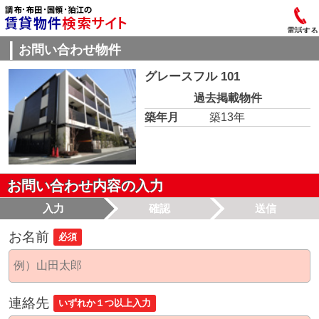
電話する
お問い合わせ物件
グレースフル 101
過去掲載物件
築年月
築13年
お問い合わせ内容の入力
入力
確認
送信
お名前
必須
連絡先
いずれか１つ以上入力