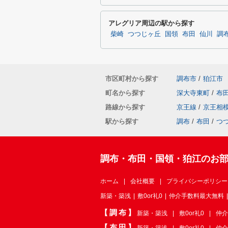
アレグリア周辺の駅から探す
柴崎
つつじヶ丘
国領
布田
仙川
調
市区町村から探す
調布市
/
狛江市
町名から探す
深大寺東町
/
布
路線から探す
京王線
/
京王相
駅から探す
調布
/
布田
/
つ
調布・布田・国領・狛江のお
ホーム
会社概要
プライバシーポリシー
新築・築浅
敷0or礼0
仲介手数料最大無料
【調布】
新築・築浅
敷0or礼0
仲介
【布田】