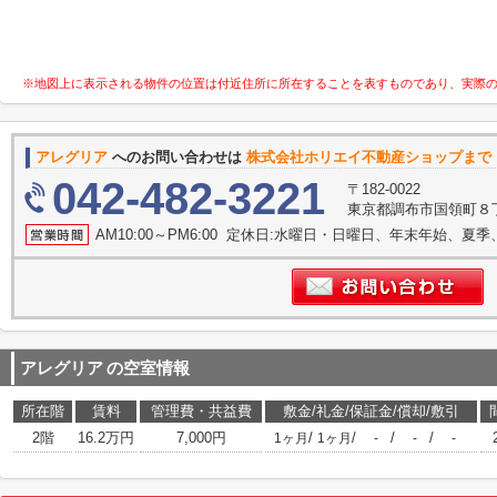
※地図上に表示される物件の位置は付近住所に所在することを表すものであり、実際
アレグリア
へのお問い合わせは
株式会社ホリエイ不動産ショップまで
042-482-3221
〒182-0022
東京都調布市国領町８
AM10:00～PM6:00 定休日:水曜日・日曜日、年末年始、夏季
アレグリア
の空室情報
所在階
賃料
管理費・共益費
敷金/礼金/保証金/償却/敷引
2階
16.2万円
7,000円
/
/
/
/
1ヶ月
1ヶ月
-
-
-