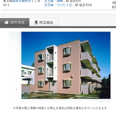
東京都
調布市
菊野台
１丁目
京王線
「
柴崎
」駅 徒歩4分
3
41-1
京王線
「
つつじヶ丘
」駅 徒歩15分
鉄
物件情報
周辺施設
※写真や図と実際の現状とが異なる場合は現状を優先させていただきます