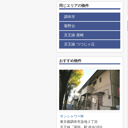
同じエリアの物件
調布市
菊野台
京王線 柴崎
京王線 つつじヶ丘
おすすめ物件
サンシャワーM
東京都調布市染地２丁目
京王線「国領」駅 徒歩18分