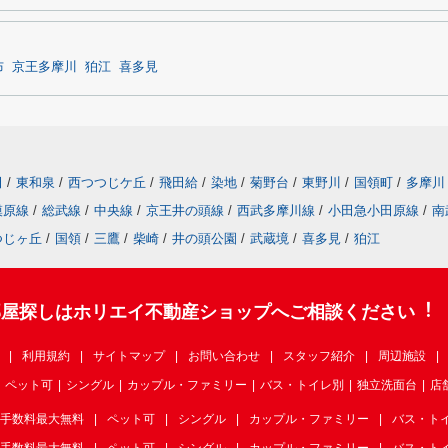
布
京王多摩川
狛江
喜多見
田
/
東和泉
/
西つつじケ丘
/
飛田給
/
染地
/
菊野台
/
東野川
/
国領町
/
多摩川
模原線
/
総武線
/
中央線
/
京王井の頭線
/
西武多摩川線
/
小田急小田原線
/
南
つじヶ丘
/
国領
/
三鷹
/
柴崎
/
井の頭公園
/
武蔵境
/
喜多見
/
狛江
部屋探しはホリエイ不動産ショップへご相談ください︕
利用規約
サイトマップ
お問い合わせ
スタッフ紹介
周辺施設
ペット可
シングル
カップル・ファミリー
バス・トイレ別
独立洗面台
店
手数料最大無料
ペット可
シングル
カップル・ファミリー
バス・ト