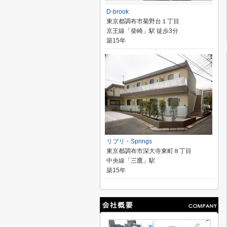
D-brook
東京都調布市菊野台１丁目
京王線「柴崎」駅 徒歩3分
築15年
リブリ・Springs
東京都調布市深大寺東町８丁目
中央線「三鷹」駅
築15年