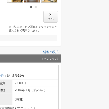
次へ
※ご覧になりたい写真をクリックすると
拡大されて表示されます。
情報の見方
【マンション】
ヶ丘
」駅 徒歩15分
益費
7,000円
年数）
2004年 1月 ( 築22年 )
3階建
布市国領町８丁目１－２３