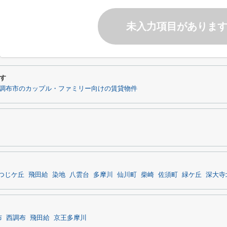
未入力項目がありま
す
調布市のカップル・ファミリー向けの賃貸物件
つじケ丘
飛田給
染地
八雲台
多摩川
仙川町
柴崎
佐須町
緑ケ丘
深大寺
布
西調布
飛田給
京王多摩川