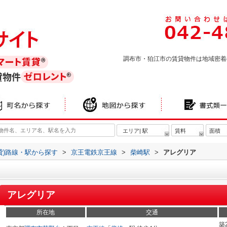
調布市・狛江市の賃貸物件は地域密着
貸物件
エリア| 駅
賃料
面積
貸)路線・駅から探す
>
京王電鉄京王線
>
柴崎駅
>
アレグリア
アレグリア
所在地
交通
築