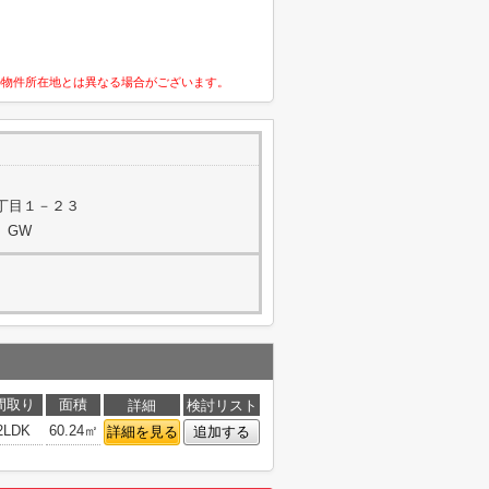
の物件所在地とは異なる場合がございます。
丁目１－２３
、GW
間取り
面積
詳細
検討リスト
2LDK
60.24㎡
詳細を見る
追加する