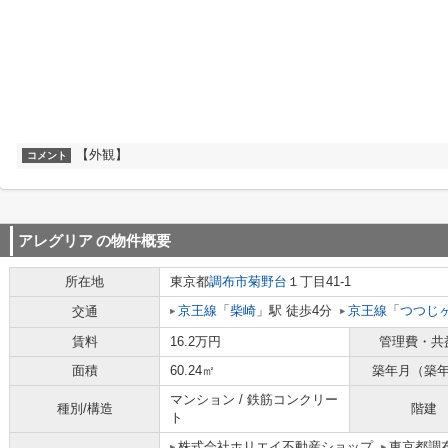
【外観】
コメント
アレグリア
の物件概要
所在地
東京都
調布市
菊野台
１丁目41-1
京王線
「
柴崎
」駅 徒歩4分
京王線
「
つつじ
交通
賃料
16.2万円
管理費・共
面積
60.24㎡
築年月（築
マンション / 鉄筋コンクリー
種別/構造
階建
ト
株式会社ホリエイ不動産ショップ
東京都調