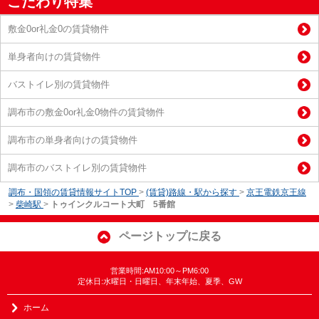
こだわり特集
敷金0or礼金0の賃貸物件
単身者向けの賃貸物件
バストイレ別の賃貸物件
調布市の敷金0or礼金0物件の賃貸物件
調布市の単身者向けの賃貸物件
調布市のバストイレ別の賃貸物件
調布・国領の賃貸情報サイトTOP
>
(賃貸)路線・駅から探す
>
京王電鉄京王線
>
柴崎駅
>
トゥインクルコート大町 5番館
ページトップに戻る
営業時間:AM10:00～PM6:00
定休日:水曜日・日曜日、年末年始、夏季、GW
ホーム