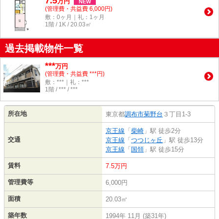
7.5
万
円
NEW
(管理費・共益費 6,000円)
敷：0ヶ月｜礼：1ヶ月
1階 / 1K / 20.03㎡
過去掲載物件一覧
***
万円
(管理費・共益費 ***円)
敷：***｜礼：***
1階 / *** / ***
所在地
東京都
調布市
菊野台
３丁目1-3
京王線
「
柴崎
」駅 徒歩2分
交通
京王線
「
つつじヶ丘
」駅 徒歩13分
京王線
「
国領
」駅 徒歩15分
賃料
7.5万円
管理費等
6,000円
面積
20.03㎡
築年数
1994年 11月 (築31年)