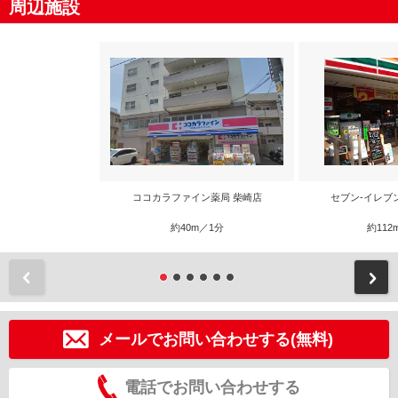
周辺施設
ココカラファイン薬局 柴崎店
セブン-イレブ
約40m／1分
約112
前
メールでお問い合わせする(無料)
電話でお問い合わせする