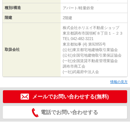
種別/構造
アパート/軽量鉄骨
階建
2階建
株式会社ホリエイ不動産ショップ
東京都調布市国領町８丁目１－２３
TEL:042-482-3221
東京都知事 (4) 第92855号
取扱会社
(公社)東京都宅地建物取引業協会
(公社)全国宅地建物取引業保証協会
(一社)全国賃貸不動産管理業協会
調布市商工会
(一社)武蔵府中法人会
情報の見方
メールでお問い合わせする(無料)
電話でお問い合わせする