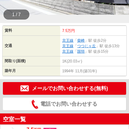
1 / 7
賃料
7.5万円
京王線
「
柴崎
」駅 徒歩2分
交通
京王線
「
つつじヶ丘
」駅 徒歩13分
京王線
「
国領
」駅 徒歩15分
間取り(面積)
1K(20.03㎡)
築年月
1994年 11月(築31年)
メールでお問い合わせする(無料)
電話でお問い合わせする
空室一覧