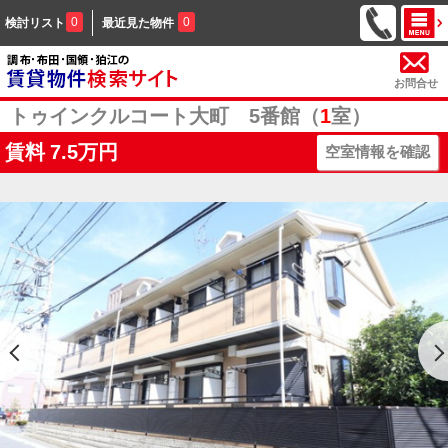
0
0
検討リスト
最近見た物件
お問合せ
トゥインクルコート大町 5番館（
1
室）
賃料
7.5万円
空室情報を確認