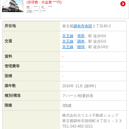
(管理費・共益費 ***円)
敷：***｜礼：***
2階 / *** / ***
所在地
東京都
調布市
布田
２丁目40-3
京王線
「
布田
」駅 徒歩4分
交通
京王線
「
調布
」駅 徒歩5分
京王線
「
国領
」駅 徒歩14分
賃料
-
管理費等
-
面積
-
築年数
2016年 11月 (築9年)
種別/構造
アパート/軽量鉄骨
階建
3階建
株式会社ホリエイ不動産ショップ
東京都調布市国領町８丁目１－２３
TEL:042-482-3221