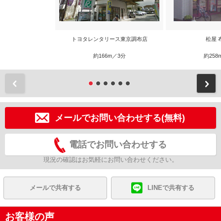
トヨタレンタリース東京調布店
松屋 
約166m／3分
約258
前
メールでお問い合わせする(無料)
電話でお問い合わせする
現況の確認はお気軽にお問い合わせください。
メールで共有する
LINEで共有する
お客様の声