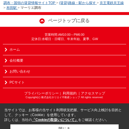
調布・国領の賃貸情報サイトTOP
>
(賃貸)路線・駅から探す
>
京王電鉄京王線
>
布田駅
>
マーリエ調布
ページトップに戻る
営業時間:AM10:00～PM6:00
定休日:水曜日・日曜日、年末年始、夏季、GW
ホーム
会社概要
お問い合わせ
PCサイト
プライバシーポリシー
利用規約
｜アクセスマップ
｜
Copyright(c) 株式会社ホリエイ不動産ショップ All rights reserved.
当サイトでは、お客様の当サイト利用状況把握、サービス向上検討を目的と
して、クッキー（Cookie）を使用しています。
詳しくは、当社の
「Cookieの取扱いについて」
をご確認ください。
閉じる