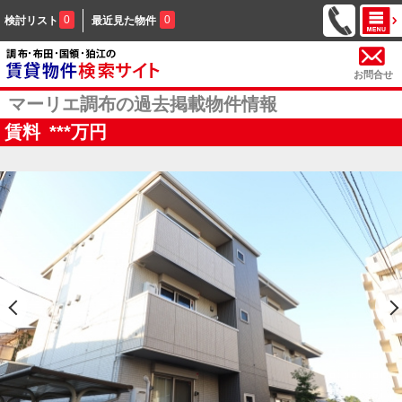
0
0
検討リスト
最近見た物件
お問合せ
マーリエ調布の過去掲載物件情報
賃料
***
万円