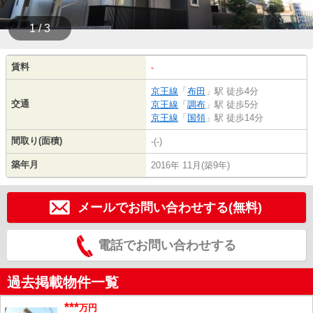
1 / 3
賃料
-
京王線
「
布田
」駅 徒歩4分
交通
京王線
「
調布
」駅 徒歩5分
京王線
「
国領
」駅 徒歩14分
間取り(面積)
-(-)
築年月
2016年 11月(築9年)
メールでお問い合わせする(無料)
電話でお問い合わせする
過去掲載物件一覧
***
万円