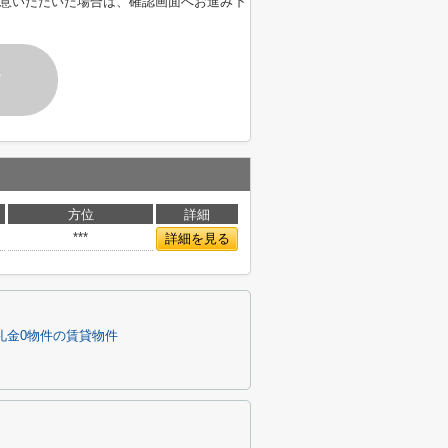
意いただいた場合は、確認画面へお進み下
す
方位
詳細
***
詳細を見る
r礼金0物件の賃貸物件