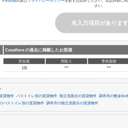
※
利用規約
及び
プライバシーポリシー
を必ずお読みください。左記内容に同
さい。
未入力項目がありま
Casafiore
の過去に掲載したお部屋
所在階
間取り
専有面積
1階
***
***
す
賃貸物件
バストイレ別の賃貸物件
独立洗面台の賃貸物件
調布市の敷金0o
のバストイレ別の賃貸物件
調布市の独立洗面台の賃貸物件