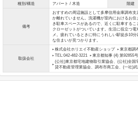
種別/構造
アパート / 木造
階建
おすすめの周辺施設として多摩信用金庫調布支店
か離れていません。洗濯機が室内におけるお住
き駐車スペースがあるので、近くに駐車するこ
備考
クローゼットがついています。生活に役立つ電
メ。疲れているときに特にうれしい駅徒歩10
な住まいが見つかります。
株式会社ホリエイ不動産ショップ
東京都調
TEL:042-482-3221
東京都知事 (4) 第92855
取扱会社
(公社)東京都宅地建物取引業協会、(公社)全国
貸不動産管理業協会、調布市商工会、(一社)