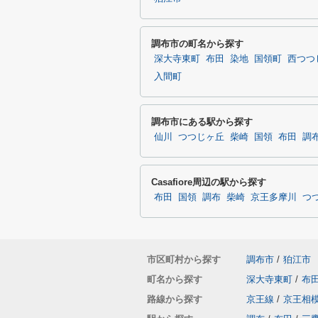
調布市の町名から探す
深大寺東町
布田
染地
国領町
西つつ
入間町
調布市にある駅から探す
仙川
つつじヶ丘
柴崎
国領
布田
調
Casafiore周辺の駅から探す
布田
国領
調布
柴崎
京王多摩川
つ
市区町村から探す
調布市
/
狛江市
町名から探す
深大寺東町
/
布
路線から探す
京王線
/
京王相