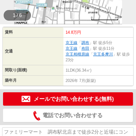
1 / 6
賃料
14.8万円
京王線
「
調布
」駅 徒歩5分
京王線
「
布田
」駅 徒歩11分
交通
京王相模原線
「
京王多摩川
」駅 徒歩
23分
間取り(面積)
1LDK(36.34㎡)
築年月
2026年 7月(新築)
メールでお問い合わせする(無料)
電話でお問い合わせする
ファミリーマート 調布駅北店まで徒歩2分と近場にコン