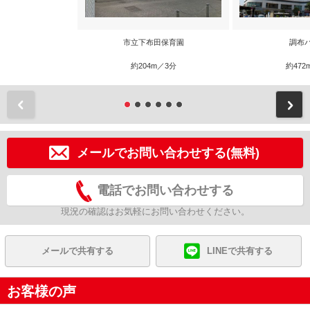
市立下布田保育園
調布
約204m／3分
約472
前
メールでお問い合わせする(無料)
電話でお問い合わせする
現況の確認はお気軽にお問い合わせください。
メールで共有する
LINEで共有する
お客様の声