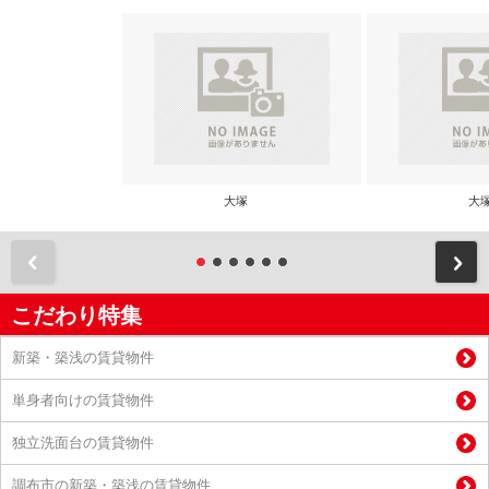
大塚
大
前
こだわり特集
新築・築浅の賃貸物件
単身者向けの賃貸物件
独立洗面台の賃貸物件
調布市の新築・築浅の賃貸物件