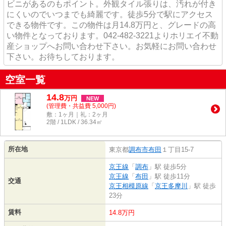
ビニがあるのもポイント。外観タイル張りは、汚れが付き
にくいのでいつまでも綺麗です。徒歩5分で駅にアクセス
できる物件です。この物件は月14.8万円と、グレードの高
い物件となっております。042-482-3221よりホリエイ不動
産ショップへお問い合わせ下さい。お気軽にお問い合わせ
下さい。お待ちしております。
空室一覧
14.8
万
円
NEW
(管理費・共益費 5,000円)
敷：1ヶ月｜礼：2ヶ月
2階 / 1LDK / 36.34㎡
所在地
東京都
調布市
布田
１丁目15-7
京王線
「
調布
」駅 徒歩5分
京王線
「
布田
」駅 徒歩11分
交通
京王相模原線
「
京王多摩川
」駅 徒歩
23分
賃料
14.8万円