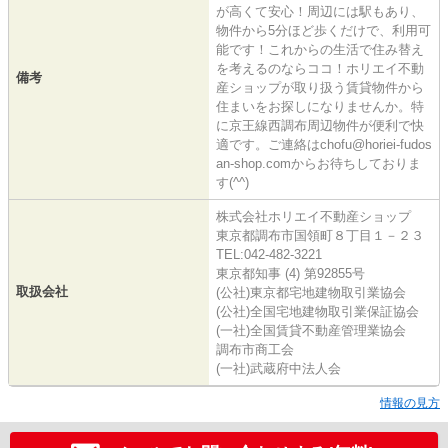
が高くて安心！周辺には駅もあり、
物件から5分ほど歩くだけで、利用可
能です！これからの生活で住み替え
を考えるのならココ！ホリエイ不動
備考
産ショップが取り扱う賃貸物件から
住まいをお探しになりませんか。特
に京王線西調布周辺物件が便利で快
適です。ご連絡はchofu@horiei-fudos
an-shop.comからお待ちしておりま
す(^^)
株式会社ホリエイ不動産ショップ
東京都調布市国領町８丁目１－２３
TEL:042-482-3221
東京都知事 (4) 第92855号
取扱会社
(公社)東京都宅地建物取引業協会
(公社)全国宅地建物取引業保証協会
(一社)全国賃貸不動産管理業協会
調布市商工会
(一社)武蔵府中法人会
情報の見方