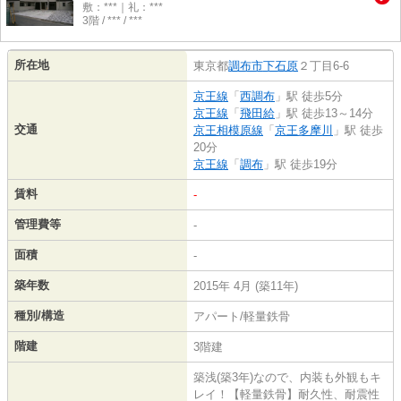
敷：***｜礼：***
3階 / *** / ***
所在地
東京都
調布市
下石原
２丁目6-6
京王線
「
西調布
」駅 徒歩5分
京王線
「
飛田給
」駅 徒歩13～14分
交通
京王相模原線
「
京王多摩川
」駅 徒歩
20分
京王線
「
調布
」駅 徒歩19分
賃料
-
管理費等
-
面積
-
築年数
2015年 4月 (築11年)
種別/構造
アパート/軽量鉄骨
階建
3階建
築浅(築3年)なので、内装も外観もキ
レイ！【軽量鉄骨】耐久性、耐震性