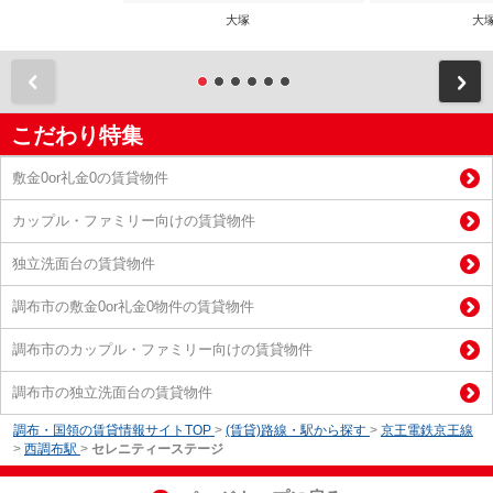
大塚
大
前
こだわり特集
敷金0or礼金0の賃貸物件
カップル・ファミリー向けの賃貸物件
独立洗面台の賃貸物件
調布市の敷金0or礼金0物件の賃貸物件
調布市のカップル・ファミリー向けの賃貸物件
調布市の独立洗面台の賃貸物件
調布・国領の賃貸情報サイトTOP
>
(賃貸)路線・駅から探す
>
京王電鉄京王線
>
西調布駅
>
セレニティーステージ