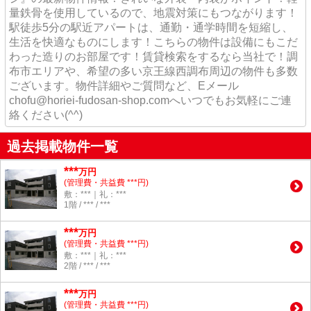
量鉄骨を使用しているので、地震対策にもつながります！
駅徒歩5分の駅近アパートは、通勤・通学時間を短縮し、
生活を快適なものにします！こちらの物件は設備にもこだ
わった造りのお部屋です！賃貸検索をするなら当社で！調
布市エリアや、希望の多い京王線西調布周辺の物件も多数
ございます。物件詳細やご質問など、Eメール
chofu@horiei-fudosan-shop.comへいつでもお気軽にご連
絡ください(^^)
過去掲載物件一覧
***
万円
(管理費・共益費 ***円)
敷：***｜礼：***
1階 / *** / ***
***
万円
(管理費・共益費 ***円)
敷：***｜礼：***
2階 / *** / ***
***
万円
(管理費・共益費 ***円)