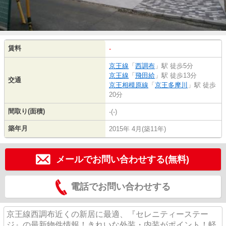
賃料
-
京王線
「
西調布
」駅 徒歩5分
京王線
「
飛田給
」駅 徒歩13分
交通
京王相模原線
「
京王多摩川
」駅 徒歩
20分
間取り(面積)
-(-)
築年月
2015年 4月(築11年)
メールでお問い合わせする(無料)
電話でお問い合わせする
京王線西調布近くの新居に最適、『セレニティーステー
ジ』の最新物件情報！きれいな外装・内装がポイント！軽