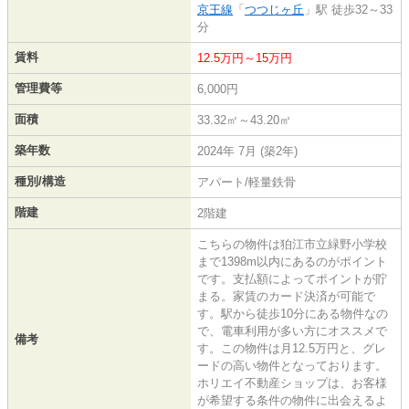
京王線
「
つつじヶ丘
」駅 徒歩32～33
分
賃料
12.5万円～15万円
管理費等
6,000円
面積
33.32㎡～43.20㎡
築年数
2024年 7月 (築2年)
種別/構造
アパート/軽量鉄骨
階建
2階建
こちらの物件は狛江市立緑野小学校
まで1398m以内にあるのがポイント
です。支払額によってポイントが貯
まる。家賃のカード決済が可能で
す。駅から徒歩10分にある物件なの
で、電車利用が多い方にオススメで
備考
す。この物件は月12.5万円と、グレ
ードの高い物件となっております。
ホリエイ不動産ショップは、お客様
が希望する条件の物件に出会えるよ