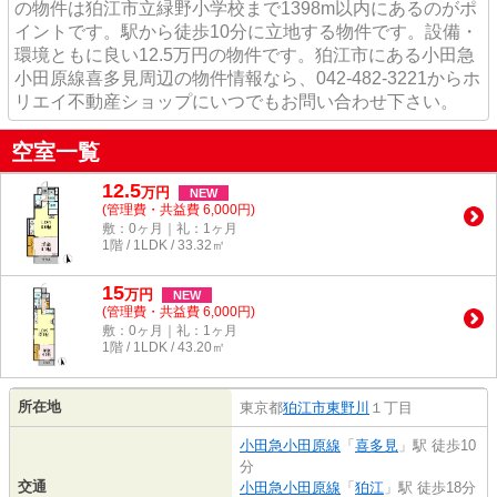
の物件は狛江市立緑野小学校まで1398m以内にあるのがポ
イントです。駅から徒歩10分に立地する物件です。設備・
環境ともに良い12.5万円の物件です。狛江市にある小田急
小田原線喜多見周辺の物件情報なら、042-482-3221からホ
リエイ不動産ショップにいつでもお問い合わせ下さい。
空室一覧
12.5
万
円
NEW
(管理費・共益費 6,000円)
敷：0ヶ月｜礼：1ヶ月
1階 / 1LDK / 33.32㎡
15
万
円
NEW
(管理費・共益費 6,000円)
敷：0ヶ月｜礼：1ヶ月
1階 / 1LDK / 43.20㎡
所在地
東京都
狛江市
東野川
１丁目
小田急小田原線
「
喜多見
」駅 徒歩10
分
交通
小田急小田原線
「
狛江
」駅 徒歩18分