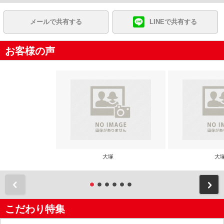
メールで共有する
LINEで共有する
お客様の声
大塚
大
前
こだわり特集