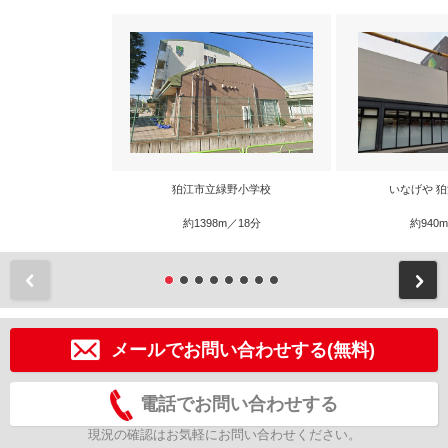
狛江市立緑野小学校
いなげや 
約1398m／18分
約940
前
メールでお問い合わせする(無料)
電話でお問い合わせする
現況の確認はお気軽にお問い合わせください。