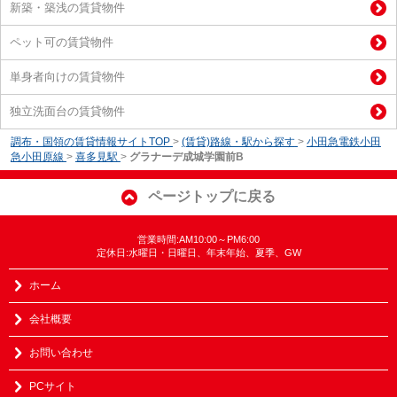
新築・築浅の賃貸物件
ペット可の賃貸物件
単身者向けの賃貸物件
独立洗面台の賃貸物件
調布・国領の賃貸情報サイトTOP
>
(賃貸)路線・駅から探す
>
小田急電鉄小田
急小田原線
>
喜多見駅
>
グラナーデ成城学園前B
ページトップに戻る
営業時間:AM10:00～PM6:00
定休日:水曜日・日曜日、年末年始、夏季、GW
ホーム
会社概要
お問い合わせ
PCサイト