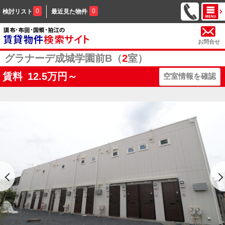
0
0
検討リスト
最近見た物件
お問合せ
グラナーデ成城学園前B（
2
室）
賃料
12.5
万円～
空室情報を確認