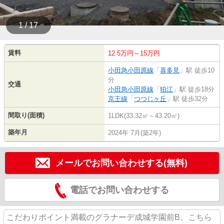
1 / 17
賃料
12.5万円～15万円
小田急小田原線
「
喜多見
」駅 徒歩10
分
交通
小田急小田原線
「
狛江
」駅 徒歩18分
京王線
「
つつじヶ丘
」駅 徒歩32分
間取り(面積)
1LDK(33.32㎡～43.20㎡)
築年月
2024年 7月(築2年)
メールでお問い合わせする(無料)
電話でお問い合わせする
こだわりポイント満載のグラナーデ成城学園前B。こちら