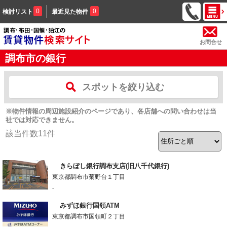
0
0
検討リスト
最近見た物件
お問合せ
調布市の銀行
スポットを絞り込む
※物件情報の周辺施設紹介のページであり、各店舗への問い合わせは当
社では対応できません。
該当件数
11
件
きらぼし銀行調布支店(旧八千代銀行)
東京都調布市菊野台１丁目
-
みずほ銀行国領ATM
東京都調布市国領町２丁目