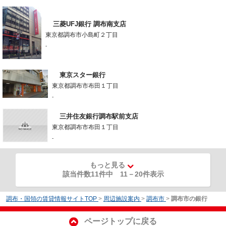
三菱UFJ銀行 調布南支店
東京都調布市小島町２丁目
-
東京スター銀行
東京都調布市布田１丁目
-
三井住友銀行調布駅前支店
東京都調布市布田１丁目
-
もっと見る
該当件数11件中
11
－
20
件表示
調布・国領の賃貸情報サイトTOP
>
周辺施設案内
>
調布市
>
調布市の銀行
ページトップに戻る