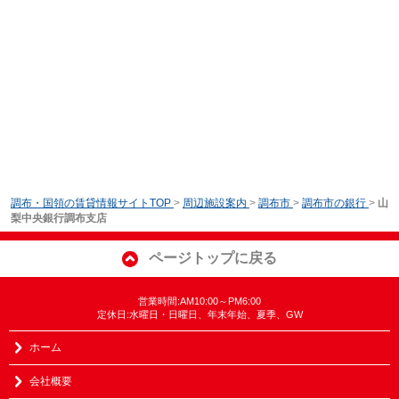
調布・国領の賃貸情報サイトTOP
>
周辺施設案内
>
調布市
>
調布市の銀行
>
山
梨中央銀行調布支店
ページトップに戻る
営業時間:AM10:00～PM6:00
定休日:水曜日・日曜日、年末年始、夏季、GW
ホーム
会社概要