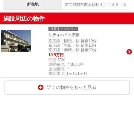
所在地
東京都調布市国領町４丁目４２－３
施設周辺の物件
賃貸｜マンション
シティハイム石原
京王線「国領」駅 徒歩10分
京王線「布田」駅 徒歩18分
京王線「柴崎」駅 徒歩20分
10.5万円
間取:
3DK
建物面積:
- / 16.63坪
土地面積:
- / -
敷金/礼金:
1ヶ月/1ヶ月
近くの物件をもっと見る