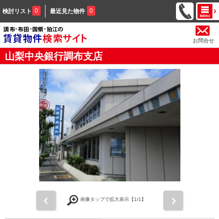
0
0
検討リスト
最近見た物件
お問合せ
山梨中央銀行調布支店
前
次
画像タップで拡大表示【
1
/1】